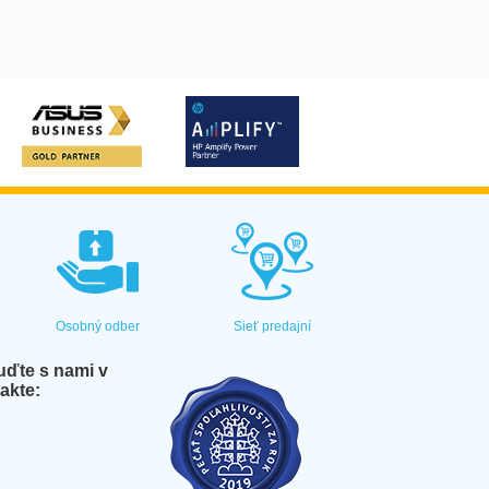
Osobný odber
Sieť predajní
ďte s nami v
akte: