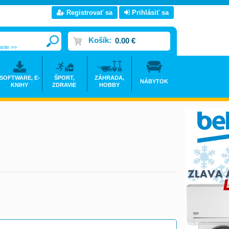
Registrovať sa
Prihlásiť sa
Košík:
0.00 €
anie >>
SOFTWARE, E-
ŠPORT,
ZÁHRADA,
NÁBYTOK
KNIHY
ZDRAVIE
HOBBY