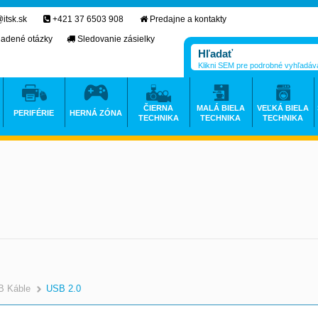
itsk.sk
+421 37 6503 908
Predajne a kontakty
ladené otázky
Sledovanie zásielky
Klikni SEM pre podrobné vyhľadáv
ČIERNA
MALÁ BIELA
VEĽKÁ BIELA
PERIFÉRIE
HERNÁ ZÓNA
TECHNIKA
TECHNIKA
TECHNIKA
B Káble
USB 2.0