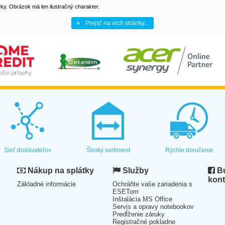
y. Obrázok má len ilustračný charakter.
Prejsť na vrch stránky...
Sieť dodávateľov
Široký sortiment
Rýchle doručenie
Nákup na splátky
Služby
Bu
kont
Základné informácie
Ochráňte vaše zariadenia s
ESETom
Inštalácia MS Office
Servis a opravy notebookov
Predĺženie záruky
Registračné pokladne