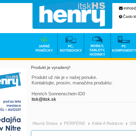
eshop@
Často k
MOBILY,
JARNÉ
PC,
PC
TABLETY,
POMÔCKY
NOTEBOOKY
KOMPONENTY
HODINKY
Produkt je vyradený!
Produkt už nie je v našej ponuke.
Kontaktujte, prosím, manažéra produktu:
Henrich Sonnenschein-ID0
itsk@itsk.sk
Hlavná Strana
PERIFÉRIE
Káble A Redukcie
US