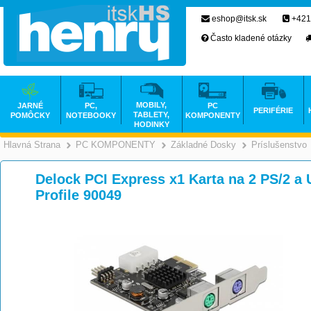
eshop@itsk.sk
+421
Často kladené otázky
MOBILY,
JARNÉ
PC,
PC
PERIFÉRIE
TABLETY,
POMÔCKY
NOTEBOOKY
KOMPONENTY
HODINKY
Hlavná Strana
PC KOMPONENTY
Základné Dosky
Príslušenstvo
>
>
Delock PCI Express x1 Karta na 2 PS/2 a
Profile 90049