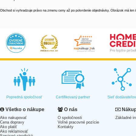
Obchod si vyhradzuje právo na zmenu ceny až po potvrdenie objednávky. Obrázok má len il
Popredná spoločnosť
Certifikovaný partner
Sieť dodávateľo
Všetko o nákupe
O nás
Nákup 
Ako nakupovať
O spoločnosti
Základné in
Cena dopravy
Voľné pracovné pozície
Ako platiť
Kontakty
Ako reklamovať
Servisné strediská