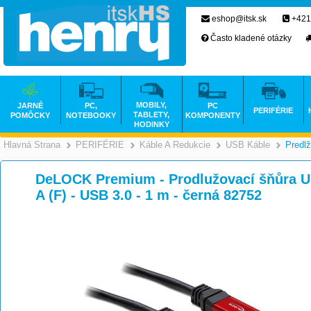
eshop@itsk.sk
+421
Často kladené otázky
MOBILY,
JARNÉ
PC,
PC
PERIFÉRIE
TABLETY,
POMÔCKY
NOTEBOOKY
KOMPONENTY
HODINKY
Hlavná Strana
PERIFÉRIE
Káble A Redukcie
USB Káble
Predl
>
>
>
DeLOCK Premium - Prodlužovací šňůra US
A (F) - USB 3.0 - 1 m - černá 82752