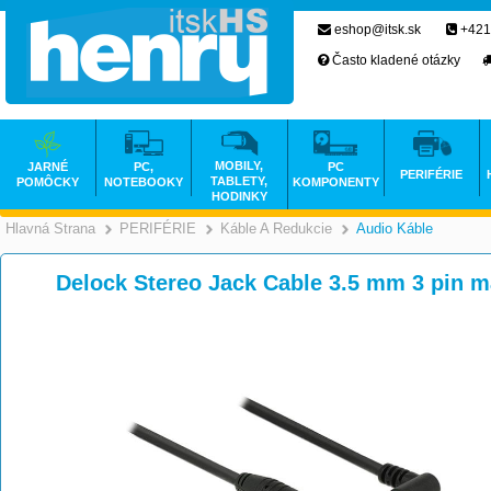
eshop@itsk.sk
+421
Často kladené otázky
MOBILY,
JARNÉ
PC,
PC
PERIFÉRIE
TABLETY,
POMÔCKY
NOTEBOOKY
KOMPONENTY
HODINKY
Hlavná Strana
PERIFÉRIE
Káble A Redukcie
Audio Káble
>
>
>
Delock Stereo Jack Cable 3.5 mm 3 pin m