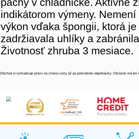
pachy v chladničke. Aktívne zl
indikátorom výmeny. Nemení c
výkon vďaka špongii, ktorá je
zadržiavala uhlíky a zabránila
Životnosť zhruba 3 mesiace.
Obchod si vyhradzuje právo na zmenu ceny až po potvrdenie objednávky. Obrázok má len il