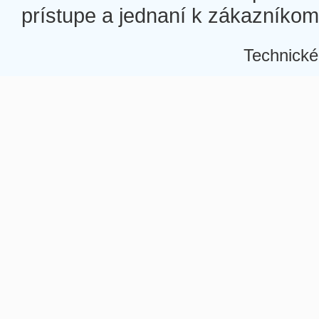
prístupe a jednaní k zákazníkom a
Technické
Â
Â
Â