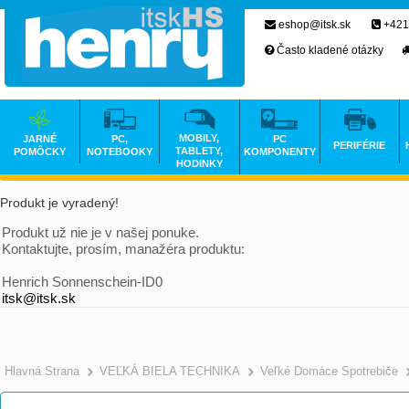
eshop@itsk.sk
+421
Často kladené otázky
MOBILY,
JARNÉ
PC,
PC
PERIFÉRIE
TABLETY,
POMÔCKY
NOTEBOOKY
KOMPONENTY
HODINKY
Produkt je vyradený!
Produkt už nie je v našej ponuke.
Kontaktujte, prosím, manažéra produktu:
Henrich Sonnenschein-ID0
itsk@itsk.sk
Hlavná Strana
VEĽKÁ BIELA TECHNIKA
Veľké Domáce Spotrebiče