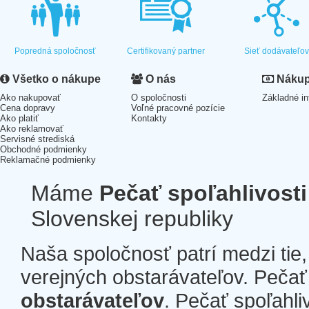
Popredná spoločnosť
Certifikovaný partner
Sieť dodávateľo
Všetko o nákupe
O nás
Nákup 
Ako nakupovať
O spoločnosti
Základné in
Cena dopravy
Voľné pracovné pozície
Ako platiť
Kontakty
Ako reklamovať
Servisné strediská
Obchodné podmienky
Reklamačné podmienky
Máme
Pečať spoľahlivosti
Slovenskej republiky
Naša spoločnosť patrí medzi tie
verejných obstarávateľov. Pečať 
obstarávateľov
. Pečať spoľahli