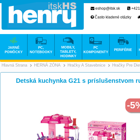
eshop@itsk.sk
+421
Často kladené otázky
MOBILY,
JARNÉ
PC,
PC
PERIFÉRIE
TABLETY,
POMÔCKY
NOTEBOOKY
KOMPONENTY
HODINKY
Hlavná Strana
HERNÁ ZÓNA
Hračky A Stavebnice
Hračky Pre Die
>
>
Detská kuchynka G21 s príslušenstvom r
-5