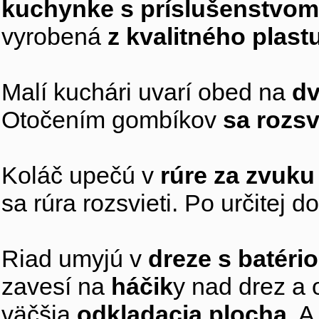
kuchynke s príslušenstvo
vyrobená
z kvalitného plast
Malí kuchári uvarí obed na
dv
Otočením gombíkov
sa rozsv
Koláč upečú v
rúre za zvuku
sa rúra rozsvieti. Po určitej
Riad umyjú v
dreze s batéri
zavesí na
háčik
y nad drez a 
väčšia
odkladacia plocha
. A