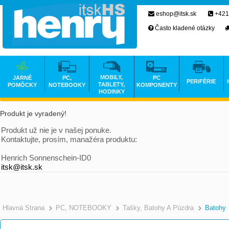
eshop@itsk.sk
+421
Často kladené otázky
MOBILY,
JARNÉ
PC,
PC
PERIFÉRIE
TABLETY,
POMÔCKY
NOTEBOOKY
KOMPONENTY
HODINKY
Produkt je vyradený!
Produkt už nie je v našej ponuke.
Kontaktujte, prosím, manažéra produktu:
Henrich Sonnenschein-ID0
itsk@itsk.sk
Hlavná Strana
PC, NOTEBOOKY
Tašky, Batohy A Púzdra
Batohy