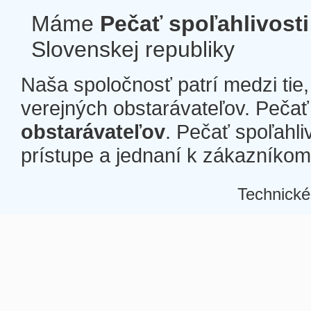
Máme
Pečať spoľahlivosti
Slovenskej republiky
Naša spoločnosť patrí medzi tie
verejných obstarávateľov. Pečať 
obstarávateľov
. Pečať spoľahli
prístupe a jednaní k zákazníkom a
Technické
Â
Â
Â