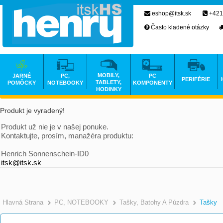
eshop@itsk.sk
+421
Často kladené otázky
MOBILY,
JARNÉ
PC,
PC
PERIFÉRIE
TABLETY,
POMÔCKY
NOTEBOOKY
KOMPONENTY
HODINKY
Produkt je vyradený!
Produkt už nie je v našej ponuke.
Kontaktujte, prosím, manažéra produktu:
Henrich Sonnenschein-ID0
itsk@itsk.sk
Hlavná Strana
PC, NOTEBOOKY
Tašky, Batohy A Púzdra
Tašky