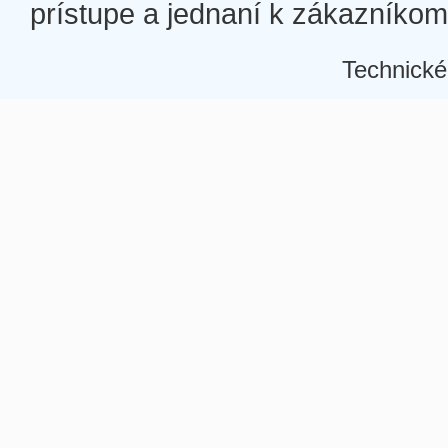
prístupe a jednaní k zákazníkom a
Technické
Â
Â
Â