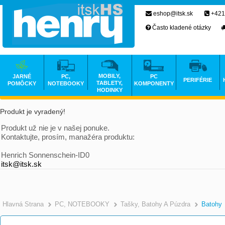
eshop@itsk.sk
+421
Často kladené otázky
MOBILY,
JARNÉ
PC,
PC
PERIFÉRIE
TABLETY,
POMÔCKY
NOTEBOOKY
KOMPONENTY
HODINKY
Produkt je vyradený!
Produkt už nie je v našej ponuke.
Kontaktujte, prosím, manažéra produktu:
Henrich Sonnenschein-ID0
itsk@itsk.sk
Hlavná Strana
PC, NOTEBOOKY
Tašky, Batohy A Púzdra
Batohy