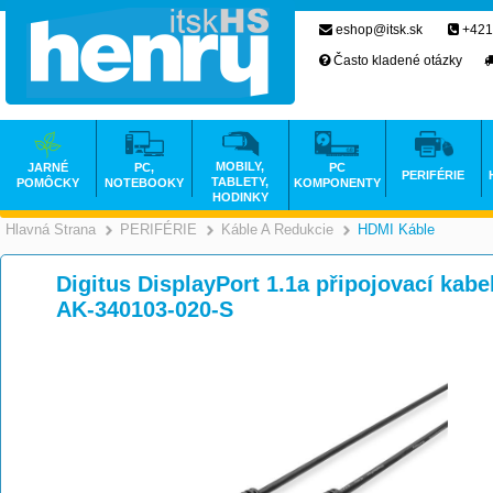
eshop@itsk.sk
+421
Často kladené otázky
MOBILY,
JARNÉ
PC,
PC
PERIFÉRIE
TABLETY,
POMÔCKY
NOTEBOOKY
KOMPONENTY
HODINKY
Hlavná Strana
PERIFÉRIE
Káble A Redukcie
HDMI Káble
>
>
>
Digitus DisplayPort 1.1a připojovací kab
AK-340103-020-S