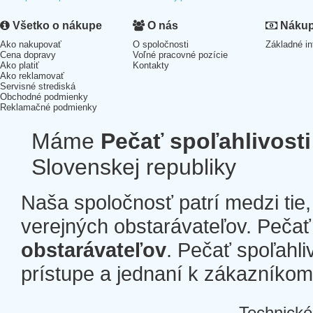
Všetko o nákupe
O nás
Nákup 
Ako nakupovať
O spoločnosti
Základné in
Cena dopravy
Voľné pracovné pozície
Ako platiť
Kontakty
Ako reklamovať
Servisné strediská
Obchodné podmienky
Reklamačné podmienky
Máme
Pečať spoľahlivosti
Slovenskej republiky
Naša spoločnosť patrí medzi tie
verejných obstarávateľov. Pečať 
obstarávateľov
. Pečať spoľahli
prístupe a jednaní k zákazníkom a
Technické