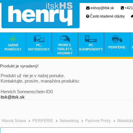
eshop@itsk.sk
+421
Často kladené otázky
MOBILY,
JARNÉ
PC,
PC
PERIFÉRIE
TABLETY,
POMÔCKY
NOTEBOOKY
KOMPONENTY
HODINKY
Produkt je vyradený!
Produkt už nie je v našej ponuke.
Kontaktujte, prosím, manažéra produktu:
Henrich Sonnenschein-ID0
itsk@itsk.sk
Hlavná Strana
PERIFÉRIE
Networking
Pasívne Prvky
Metalick