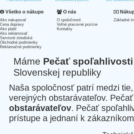
Všetko o nákupe
O nás
Nákup 
Ako nakupovať
O spoločnosti
Základné in
Cena dopravy
Voľné pracovné pozície
Ako platiť
Kontakty
Ako reklamovať
Servisné strediská
Obchodné podmienky
Reklamačné podmienky
Máme
Pečať spoľahlivosti
Slovenskej republiky
Naša spoločnosť patrí medzi tie
verejných obstarávateľov. Pečať 
obstarávateľov
. Pečať spoľahli
prístupe a jednaní k zákazníkom a