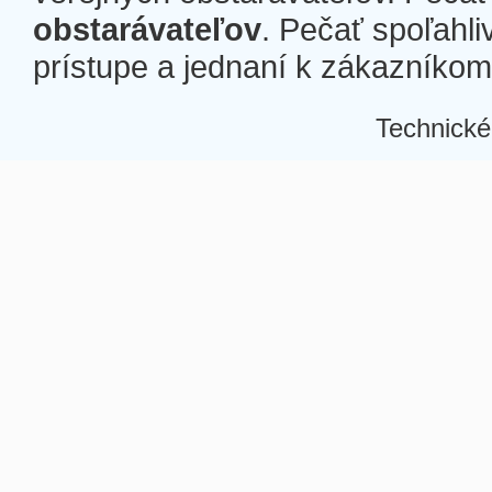
obstarávateľov
. Pečať spoľahli
prístupe a jednaní k zákazníkom a
Technické
Â
Â
Â