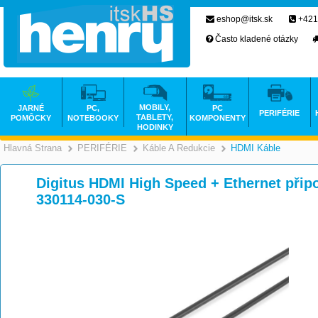
eshop@itsk.sk
+421
Často kladené otázky
MOBILY,
JARNÉ
PC,
PC
PERIFÉRIE
TABLETY,
POMÔCKY
NOTEBOOKY
KOMPONENTY
HODINKY
Hlavná Strana
PERIFÉRIE
Káble A Redukcie
HDMI Káble
>
>
>
Digitus HDMI High Speed + Ethernet připo
330114-030-S