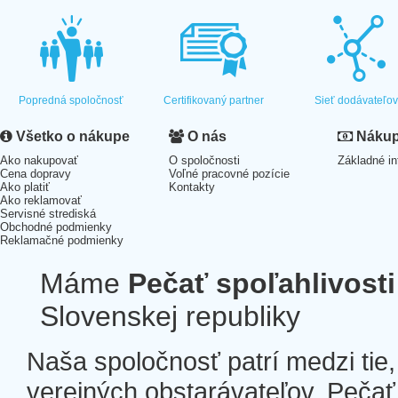
Popredná spoločnosť
Certifikovaný partner
Sieť dodávateľo
Všetko o nákupe
O nás
Nákup 
Ako nakupovať
O spoločnosti
Základné in
Cena dopravy
Voľné pracovné pozície
Ako platiť
Kontakty
Ako reklamovať
Servisné strediská
Obchodné podmienky
Reklamačné podmienky
Máme
Pečať spoľahlivosti
Slovenskej republiky
Naša spoločnosť patrí medzi tie
verejných obstarávateľov. Pečať 