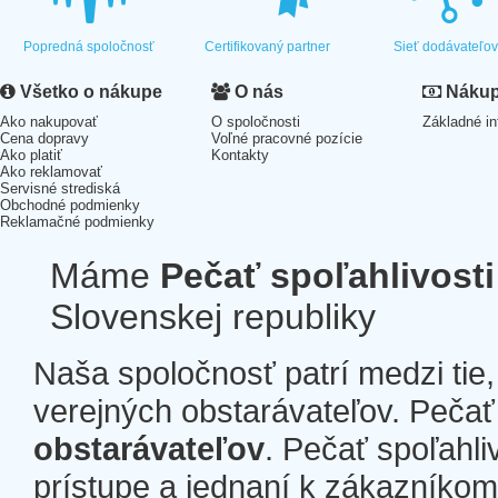
Popredná spoločnosť
Certifikovaný partner
Sieť dodávateľo
Všetko o nákupe
O nás
Nákup 
Ako nakupovať
O spoločnosti
Základné in
Cena dopravy
Voľné pracovné pozície
Ako platiť
Kontakty
Ako reklamovať
Servisné strediská
Obchodné podmienky
Reklamačné podmienky
Máme
Pečať spoľahlivosti
Slovenskej republiky
Naša spoločnosť patrí medzi tie
verejných obstarávateľov. Pečať 
obstarávateľov
. Pečať spoľahli
prístupe a jednaní k zákazníkom a