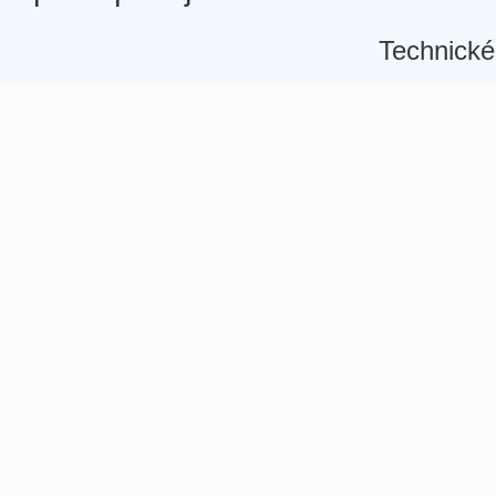
Technické
Â
Â
Â