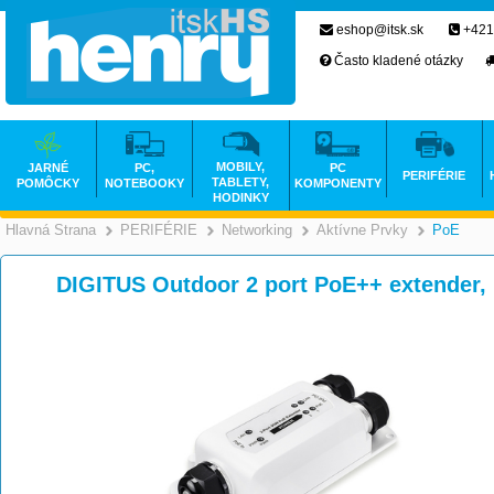
eshop@itsk.sk
+421
Často kladené otázky
MOBILY,
JARNÉ
PC,
PC
PERIFÉRIE
TABLETY,
POMÔCKY
NOTEBOOKY
KOMPONENTY
HODINKY
Hlavná Strana
PERIFÉRIE
Networking
Aktívne Prvky
PoE
>
>
>
DIGITUS Outdoor 2 port PoE++ extender,