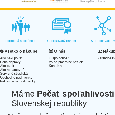
Popredná spoločnosť
Certifikovaný partner
Sieť dodávateľo
Všetko o nákupe
O nás
Nákup 
Ako nakupovať
O spoločnosti
Základné in
Cena dopravy
Voľné pracovné pozície
Ako platiť
Kontakty
Ako reklamovať
Servisné strediská
Obchodné podmienky
Reklamačné podmienky
Máme
Pečať spoľahlivosti
Slovenskej republiky