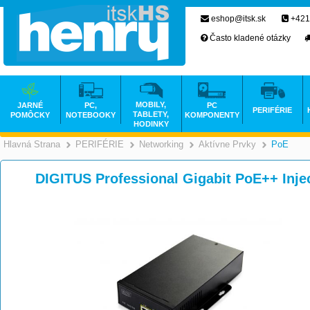
eshop@itsk.sk
+421
Často kladené otázky
MOBILY,
JARNÉ
PC,
PC
PERIFÉRIE
TABLETY,
POMÔCKY
NOTEBOOKY
KOMPONENTY
HODINKY
Hlavná Strana
PERIFÉRIE
Networking
Aktívne Prvky
PoE
>
>
>
DIGITUS Professional Gigabit PoE++ Inje