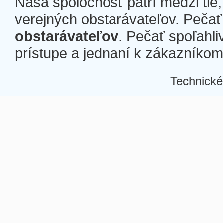
Naša spoločnosť patrí medzi tie
verejných obstarávateľov. Pečať 
obstarávateľov
. Pečať spoľahli
prístupe a jednaní k zákazníkom a
Technické
Â
Â
Â