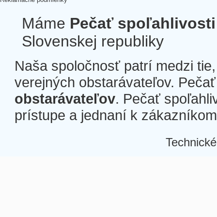
Máme
Pečať spoľahlivosti
Slovenskej republiky
Naša spoločnosť patrí medzi tie
verejných obstarávateľov. Pečať 
obstarávateľov
. Pečať spoľahli
prístupe a jednaní k zákazníkom a
Technické
Â
Â
Â