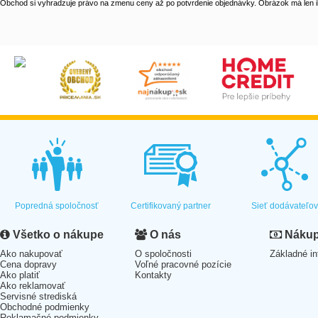
Obchod si vyhradzuje právo na zmenu ceny až po potvrdenie objednávky. Obrázok má len il
Popredná spoločnosť
Certifikovaný partner
Sieť dodávateľo
Všetko o nákupe
O nás
Nákup 
Ako nakupovať
O spoločnosti
Základné in
Cena dopravy
Voľné pracovné pozície
Ako platiť
Kontakty
Ako reklamovať
Servisné strediská
Obchodné podmienky
Reklamačné podmienky