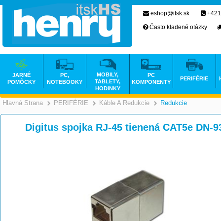
eshop@itsk.sk
+421
Často kladené otázky
MOBILY,
JARNÉ
PC,
PC
PERIFÉRIE
TABLETY,
POMÔCKY
NOTEBOOKY
KOMPONENTY
HODINKY
Hlavná Strana
PERIFÉRIE
Káble A Redukcie
Redukcie
>
>
>
Digitus spojka RJ-45 tienená CAT5e DN-9