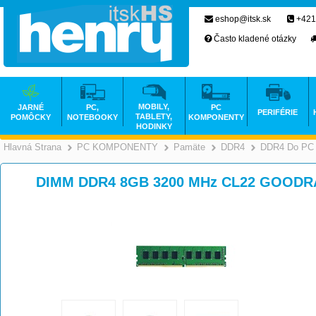
eshop@itsk.sk
+421
Často kladené otázky
MOBILY,
JARNÉ
PC,
PC
PERIFÉRIE
TABLETY,
POMÔCKY
NOTEBOOKY
KOMPONENTY
HODINKY
Hlavná Strana
PC KOMPONENTY
Pamäte
DDR4
DDR4 Do PC
>
>
>
DIMM DDR4 8GB 3200 MHz CL22 GOODR