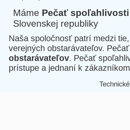
Máme
Pečať spoľahlivosti
Slovenskej republiky
Naša spoločnosť patrí medzi tie
verejných obstarávateľov. Pečať 
obstarávateľov
. Pečať spoľahli
prístupe a jednaní k zákazníkom a
Technické
Â
Â
Â