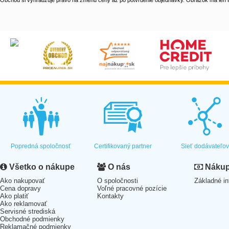
Obchod si vyhradzuje právo na zmenu ceny až po potvrdenie objednávky. Obrázok má len il
Popredná spoločnosť
Certifikovaný partner
Sieť dodávateľo
Všetko o nákupe
O nás
Nákup 
Ako nakupovať
O spoločnosti
Základné in
Cena dopravy
Voľné pracovné pozície
Ako platiť
Kontakty
Ako reklamovať
Servisné strediská
Obchodné podmienky
Reklamačné podmienky