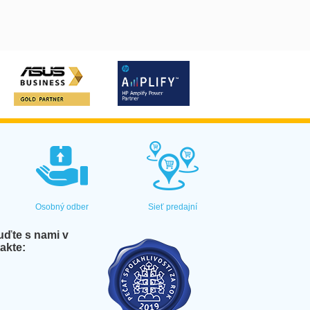
Osobný odber
Sieť predajní
ďte s nami v
akte: