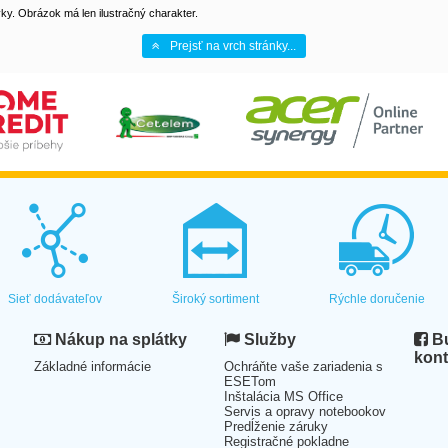
y. Obrázok má len ilustračný charakter.
Prejsť na vrch stránky...
Sieť dodávateľov
Široký sortiment
Rýchle doručenie
Nákup na splátky
Služby
Bu
kont
Základné informácie
Ochráňte vaše zariadenia s
ESETom
Inštalácia MS Office
Servis a opravy notebookov
Predĺženie záruky
Registračné pokladne