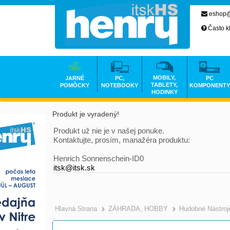
eshop@
Často k
MOBILY,
JARNÉ
PC,
PC
TABLETY,
POMÔCKY
NOTEBOOKY
KOMPONENTY
HODINKY
Produkt je vyradený!
Produkt už nie je v našej ponuke.
Kontaktujte, prosím, manažéra produktu:
Henrich Sonnenschein-ID0
itsk@itsk.sk
Hlavná Strana
ZÁHRADA, HOBBY
Hudobné Nástroj