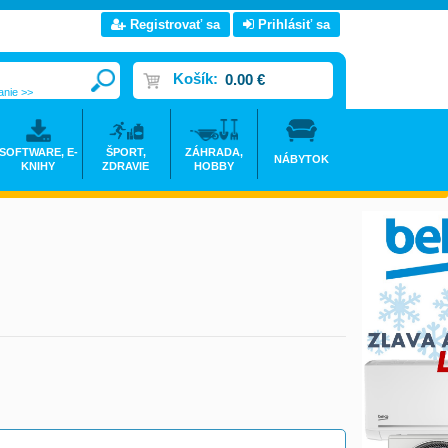
Registrovať sa
Prihlásiť sa
Košík:
0.00 €
anie >>
SOFTWARE, E-
ŠPORT,
ZÁHRADA,
NÁBYTOK
KNIHY
ZDRAVIE
HOBBY