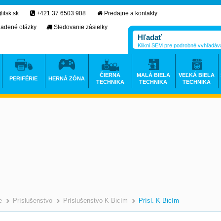
itsk.sk
+421 37 6503 908
Predajne a kontakty
ladené otázky
Sledovanie zásielky
Klikni SEM pre podrobné vyhľadáv
ČIERNA
MALÁ BIELA
VEĽKÁ BIELA
PERIFÉRIE
HERNÁ ZÓNA
TECHNIKA
TECHNIKA
TECHNIKA
e
Príslušenstvo
Príslušenstvo K Bicím
Prísl. K Bicím