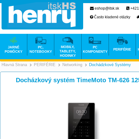
eshop@itsk.sk
+421
Často kladené otázky
MOBILY,
JARNÉ
PC,
PC
PERIFÉRIE
TABLETY,
POMÔCKY
NOTEBOOKY
KOMPONENTY
HODINKY
Hlavná Strana
PERIFÉRIE
Networking
Dochádzkové Systémy
>
>
>
Docházkový systém TimeMoto TM-626 12