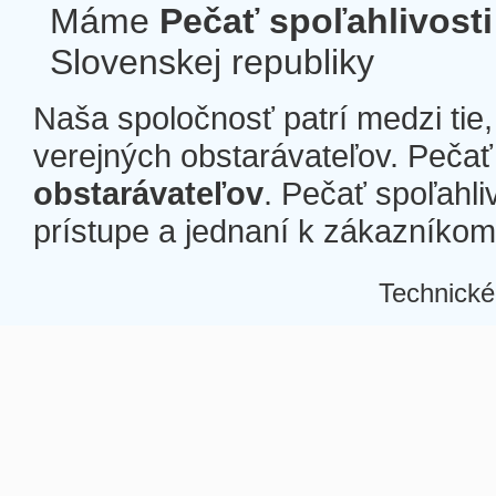
Máme
Pečať spoľahlivosti
Slovenskej republiky
Naša spoločnosť patrí medzi tie
verejných obstarávateľov. Pečať 
obstarávateľov
. Pečať spoľahli
prístupe a jednaní k zákazníkom a
Technické
Â
Â
Â