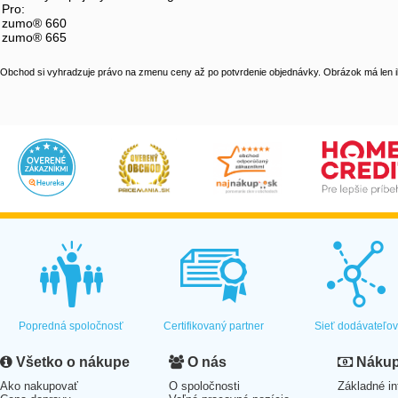
Pro:
zumo® 660
zumo® 665
Obchod si vyhradzuje právo na zmenu ceny až po potvrdenie objednávky. Obrázok má len il
Popredná spoločnosť
Certifikovaný partner
Sieť dodávateľo
Všetko o nákupe
O nás
Nákup 
Ako nakupovať
O spoločnosti
Základné in