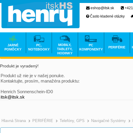
eshop@itsk.sk
+421
Často kladené otázky
MOBILY,
JARNÉ
PC,
PC
PERIFÉRIE
TABLETY,
POMÔCKY
NOTEBOOKY
KOMPONENTY
HODINKY
Produkt je vyradený!
Produkt už nie je v našej ponuke.
Kontaktujte, prosím, manažéra produktu:
Henrich Sonnenschein-ID0
itsk@itsk.sk
Hlavná Strana
PERIFÉRIE
Telefóny, GPS
Navigačné Systémy