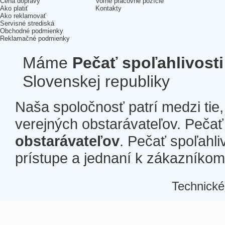
Cena dopravy
Voľné pracovné pozície
Ako platiť
Kontakty
Ako reklamovať
Servisné strediská
Obchodné podmienky
Reklamačné podmienky
Máme
Pečať spoľahlivosti
Slovenskej republiky
Naša spoločnosť patrí medzi tie
verejných obstarávateľov. Pečať 
obstarávateľov
. Pečať spoľahli
prístupe a jednaní k zákazníkom a
Technické
Â
Â
Â