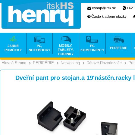
eshop@itsk.sk
+421
Často kladené otázky
MOBILY,
JARNÉ
PC,
PC
PERIFÉRIE
TABLETY,
POMÔCKY
NOTEBOOKY
KOMPONENTY
HODINKY
Hlavná Strana
PERIFÉRIE
Networking
Dátové Rozvádzače
Prí
>
>
>
Dveřní pant pro stojan.a 19'nástěn.racky 