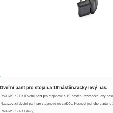
Dveřní pant pro stojan.a 19'nástěn.racky levý nas.
RAX-MS-X21-X1Dveřní pant pro stojanové a 19' nástěn. rozvaděče levý nasa
Nasazovací dveřní pant pro stojanové rozvaděče. Nosnost jednoho pantu je 1
RAX-MS-X21-X1 (levý)
