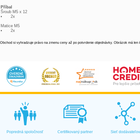
Příbal

Šroub M5 x 12

•	2x

Matice M5

•	2x
Obchod si vyhradzuje právo na zmenu ceny až po potvrdenie objednávky. Obrázok má len il
Popredná spoločnosť
Certifikovaný partner
Sieť dodávateľo