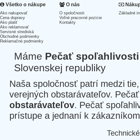
Všetko o nákupe
O nás
Nákup 
Ako nakupovať
O spoločnosti
Základné in
Cena dopravy
Voľné pracovné pozície
Ako platiť
Kontakty
Ako reklamovať
Servisné strediská
Obchodné podmienky
Reklamačné podmienky
Máme
Pečať spoľahlivosti
Slovenskej republiky
Naša spoločnosť patrí medzi tie
verejných obstarávateľov. Pečať 
obstarávateľov
. Pečať spoľahli
prístupe a jednaní k zákazníkom a
Technické
Â