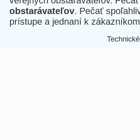
verejných obstarávateľov. Pečať 
obstarávateľov
. Pečať spoľahli
prístupe a jednaní k zákazníkom a
Technické
Â
Â
Â