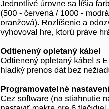
Jednotlivé úrovne sa líšia far
(500 - červená / 1000 - modrá 
oranžová). Rozlíšenie a odoz
vyhovoval hre, ktorú práve hr
Odtienený opletaný kábel
Odtienený opletaný kábel s 
hladký prenos dát bez nežiad
Programovateľné nastaven
Cez software (na stiahnutie 
nastaviť makra pre 6 tlačidie