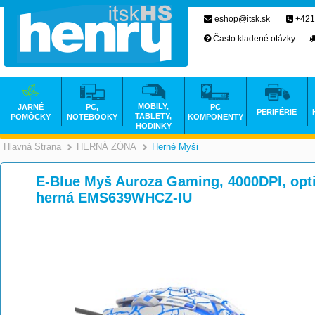
eshop@itsk.sk
+421
Často kladené otázky
MOBILY,
JARNÉ
PC,
PC
PERIFÉRIE
TABLETY,
POMÔCKY
NOTEBOOKY
KOMPONENTY
HODINKY
Hlavná Strana
HERNÁ ZÓNA
Herné Myši
>
>
E-Blue Myš Auroza Gaming, 4000DPI, optick
herná EMS639WHCZ-IU