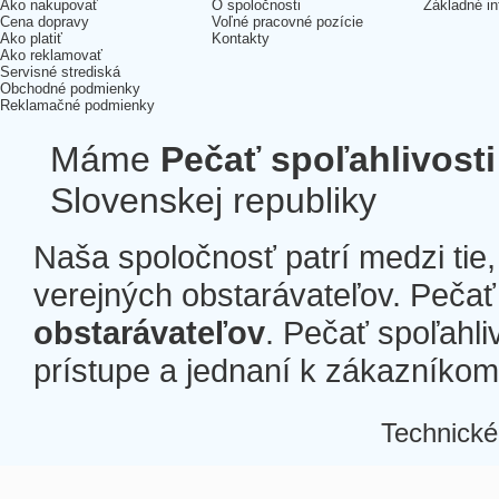
Ako nakupovať
O spoločnosti
Základné in
Cena dopravy
Voľné pracovné pozície
Ako platiť
Kontakty
Ako reklamovať
Servisné strediská
Obchodné podmienky
Reklamačné podmienky
Máme
Pečať spoľahlivosti
Slovenskej republiky
Naša spoločnosť patrí medzi tie
verejných obstarávateľov. Pečať 
obstarávateľov
. Pečať spoľahli
prístupe a jednaní k zákazníkom a
Technické
Â
Â
Â