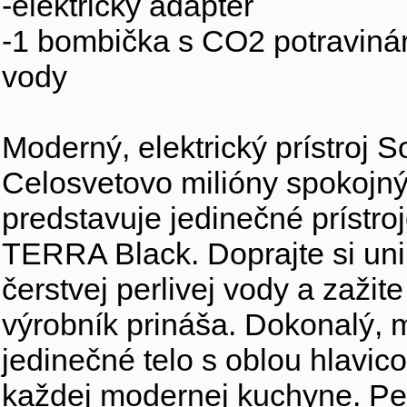
-elektrický adaptér
-1 bombička s CO2 potravinárs
vody
Moderný, elektrický prístro
Celosvetovo milióny spokojn
predstavuje jedinečné prístro
TERRA Black. Doprajte si unik
čerstvej perlivej vody a zažit
výrobník prináša. Dokonalý, mi
jedinečné telo s oblou hlavico
každej modernej kuchyne. Perl