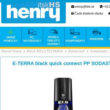
eshop@itsk.sk
+421
Často kladené otázky
MOBILY,
JARNÉ
PC,
PC
PERIFÉRIE
TABLETY,
POMÔCKY
NOTEBOOKY
KOMPONENTY
HODINKY
Hlavná Strana
MALÁ BIELA TECHNIKA
Domácnosť
Sodastream
>
>
E-TERRA black quick connect PP SODAS