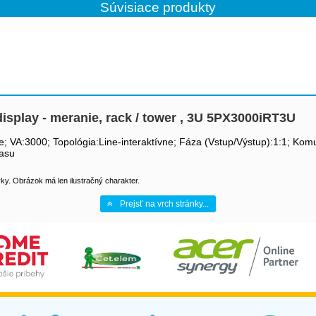
Súvisiace produkty
display - meranie, rack / tower , 3U 5PX3000iRT3U
le; VA:3000; Topológia:Line-interaktívne; Fáza (Vstup/Výstup):1:1; Ko
času
y. Obrázok má len ilustračný charakter.
Prejsť na vrch stránky...