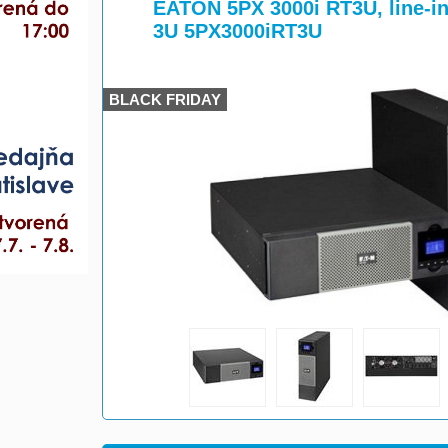
>
>
EATON 5PX 3000i RT3U, line-inte
3U 5PX3000iRT3U
BLACK FRIDAY