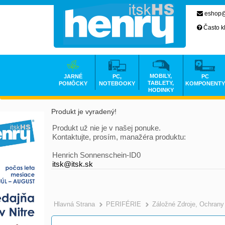
eshop@
Často k
MOBILY,
JARNÉ
PC,
PC
TABLETY,
POMÔCKY
NOTEBOOKY
KOMPONENTY
HODINKY
Produkt je vyradený!
Produkt už nie je v našej ponuke.
Kontaktujte, prosím, manažéra produktu:
Henrich Sonnenschein-ID0
itsk@itsk.sk
Hlavná Strana
PERIFÉRIE
Záložné Zdroje, Ochrany