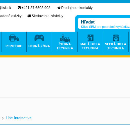
itsk.sk
+421 37 6503 908
Predajne a kontakty
ladené otázky
Sledovanie zásielky
Klikni SEM pre podrobné vyhľadáv
ČIERNA
MALÁ BIELA
VEĽKÁ BIELA
PERIFÉRIE
HERNÁ ZÓNA
TECHNIKA
TECHNIKA
TECHNIKA
Line Interactive