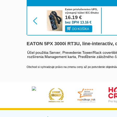
Eaton prislušenstvo UPS,
výstupný kábel IEC-Shuko
10A 1010081
16.19
€
bez DPH
13.16
€
DO KOŠÍKA
EATON 5PX 3000i RT3U, line-interactiv, 
Účel použitia:Server; Prevedenie:Tower/Rack covertib
rozšírenia:Management karta, Predĺženie záložného 
Obchod si vyhradzuje právo na zmenu ceny až po potvrdenie objednávk