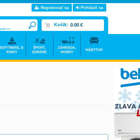
Registrovať sa
Prihlásiť sa
Košík:
0.00 €
anie >>
SOFTWARE, E-
ŠPORT,
ZÁHRADA,
NÁBYTOK
KNIHY
ZDRAVIE
HOBBY