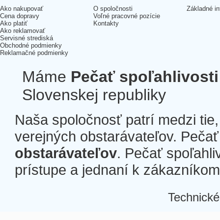
Ako nakupovať
O spoločnosti
Základné in
Cena dopravy
Voľné pracovné pozície
Ako platiť
Kontakty
Ako reklamovať
Servisné strediská
Obchodné podmienky
Reklamačné podmienky
Máme
Pečať spoľahlivosti
Slovenskej republiky
Naša spoločnosť patrí medzi tie
verejných obstarávateľov. Pečať 
obstarávateľov
. Pečať spoľahli
prístupe a jednaní k zákazníkom a
Technické
Â
Â
Â