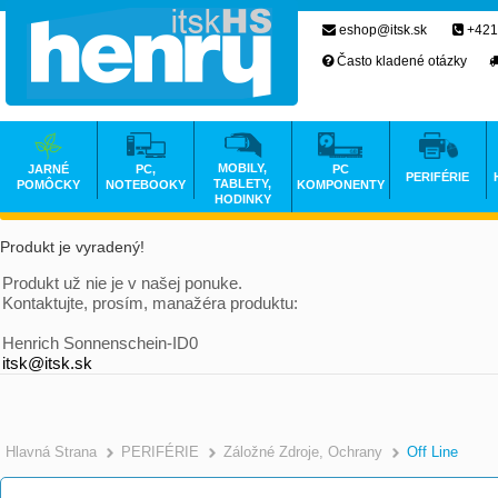
eshop@itsk.sk
+421
Často kladené otázky
MOBILY,
JARNÉ
PC,
PC
PERIFÉRIE
TABLETY,
POMÔCKY
NOTEBOOKY
KOMPONENTY
HODINKY
Produkt je vyradený!
Produkt už nie je v našej ponuke.
Kontaktujte, prosím, manažéra produktu:
Henrich Sonnenschein-ID0
itsk@itsk.sk
Hlavná Strana
PERIFÉRIE
Záložné Zdroje, Ochrany
Off Line