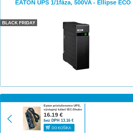
>
>
EATON UPS 1/1fáza, 500VA - Ellipse ECO 
BLACK FRIDAY
Eaton prislušenstvo UPS,
výstupný kábel IEC-Shuko
10A 1010081
16.19
€
bez DPH
13.16
€
DO KOŠÍKA