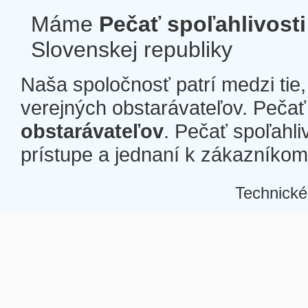
Máme
Pečať spoľahlivosti
Slovenskej republiky
Naša spoločnosť patrí medzi tie
verejných obstarávateľov. Pečať 
obstarávateľov
. Pečať spoľahli
prístupe a jednaní k zákazníkom a
Technické
Â
Â
Â