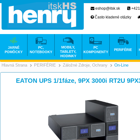
eshop@itsk.sk
+421
Často kladené otázky
MOBILY,
JARNÉ
PC,
PC
PERIFÉRIE
TABLETY,
POMÔCKY
NOTEBOOKY
KOMPONENTY
HODINKY
Hlavná Strana
PERIFÉRIE
Záložné Zdroje, Ochrany
On-Line
>
>
EATON UPS 1/1fáze, 9PX 3000i RT2U 9PX