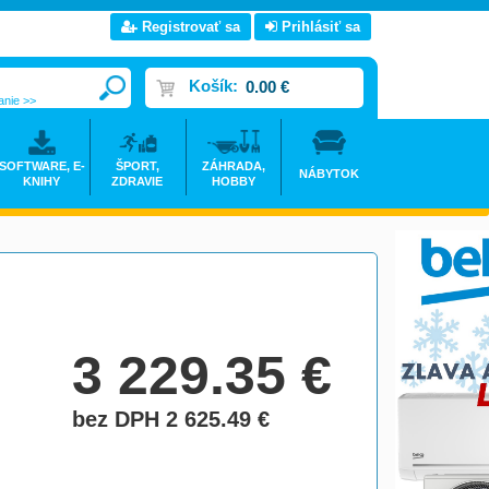
Registrovať sa
Prihlásiť sa
Košík:
0.00 €
anie >>
SOFTWARE, E-
ŠPORT,
ZÁHRADA,
NÁBYTOK
KNIHY
ZDRAVIE
HOBBY
3 229.35
€
bez DPH 2 625.49
€
do košíka