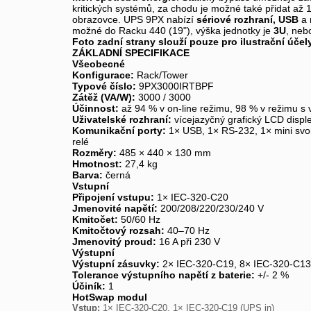
kritických systémů, za chodu je možné také přidat až 
obrazovce. UPS 9PX nabízí
sériové rozhraní, USB
a 
možné do Racku 440 (19"), výška jednotky je
3U
, neb
Foto zadní strany slouží pouze pro ilustrační úče
ZÁKLADNÍ SPECIFIKACE
Všeobecné
Konfigurace:
Rack/Tower
Typové číslo:
9PX3000IRTBPF
Zátěž (VA/W):
3000 / 3000
Účinnost:
až 94 % v on-line režimu, 98 % v režimu s 
Uživatelské rozhraní:
vícejazyčný grafický LCD disple
Komunikační porty:
1× USB, 1× RS-232, 1× mini svork
relé
Rozměry:
485 × 440 × 130 mm
Hmotnost:
27,4 kg
Barva:
černá
Vstupní
Připojení vstupu:
1× IEC-320-C20
Jmenovité napětí:
200/208/220/230/240 V
Kmitočet:
50/60 Hz
Kmitočtový rozsah:
40–70 Hz
Jmenovitý proud:
16 A při 230 V
Výstupní
Výstupní zásuvky:
2× IEC-320-C19, 8× IEC-320-C13
Tolerance výstupního napětí z baterie:
+/- 2 %
Účiník:
1
HotSwap modul
Vstup:
1× IEC-320-C20, 1× IEC-320-C19 (UPS in)