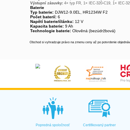
Výstupní zásuvky:
4× typ FR, 1× IEC-320-C19, 1× IEC-32
Baterie
Typ baterie:
DJW12-9.0EL, HR1234W F2
Počet baterií:
6
Napětí baterie/článku:
12 V
Kapacita baterie:
9 Ah
Technologie baterie:
Olověná (bezúdržbová)
Obchod si vyhradzuje právo na zmenu ceny až po potvrdenie objednávk
Popredná spoločnosť
Certifikovaný partner