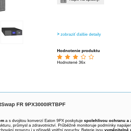
zobraziť ďalšie detaily
Hodnotenie produktu
Hodnotené 36x
otSwap FR 9PX3000IRTBPF
em
a s dvojitou konverzí Eaton 9PX poskytuje
spolehlivou ochranu a 
rukturu, průmysl a zdravotnictví. Průběžně monitoruje podmínky napájení,
hování provozu i v případě vnitřní poruchy. Baterie jsou
vyměnitelné 