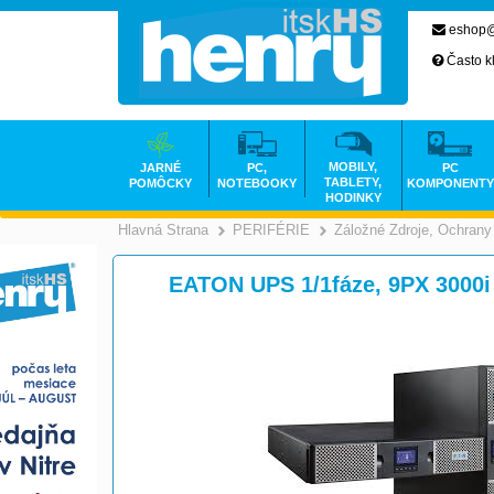
eshop@
Často k
MOBILY,
JARNÉ
PC,
PC
TABLETY,
POMÔCKY
NOTEBOOKY
KOMPONENTY
HODINKY
Hlavná Strana
PERIFÉRIE
Záložné Zdroje, Ochrany
>
>
EATON UPS 1/1fáze, 9PX 3000