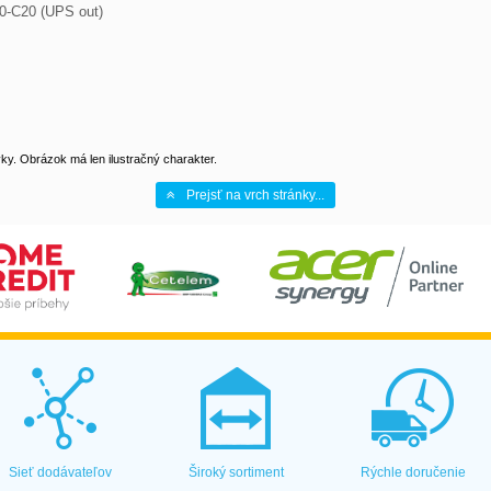
0-C20 (UPS out)
y. Obrázok má len ilustračný charakter.
Prejsť na vrch stránky...
Sieť dodávateľov
Široký sortiment
Rýchle doručenie