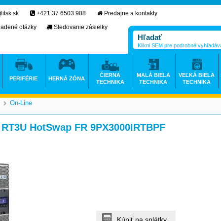
itsk.sk
+421 37 6503 908
Predajne a kontakty
ladené otázky
Sledovanie zásielky
Klikni SEM pre podrobné vyhľadáv
ČIERNA
MALÁ BIELA
VEĽKÁ BIELA
PERIFÉRIE
HERNÁ ZÓNA
TECHNIKA
TECHNIKA
TECHNIKA
On-Line
>
i RT3U HotSwap FR 9PX3000IRTBPF
Kúpiť na splátky.