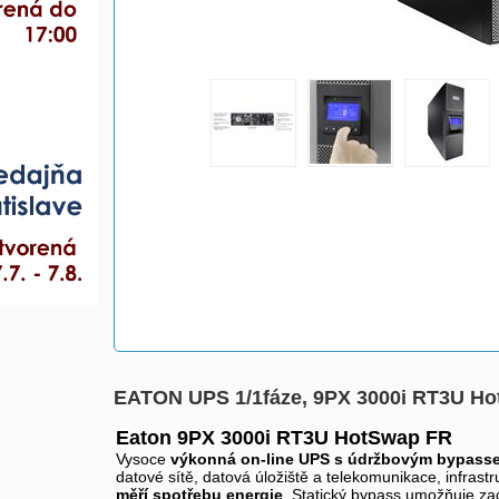
EATON UPS 1/1fáze, 9PX 3000i RT3U H
Eaton 9PX 3000i RT3U HotSwap FR
Vysoce
výkonná on-line UPS s údržbovým bypass
datové sítě, datová úložiště a telekomunikace, infrast
měří spotřebu energie
. Statický bypass umožňuje zac