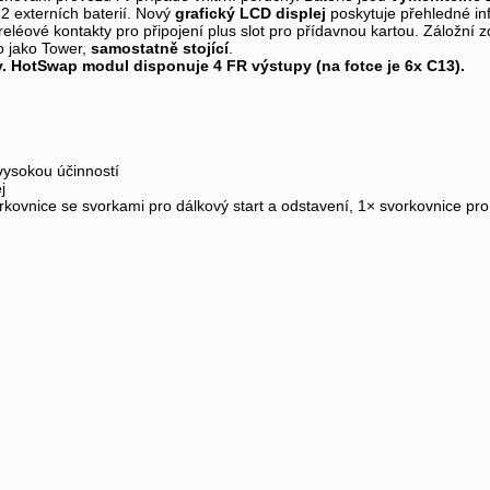
12 externích baterií. Nový
grafický LCD displej
poskytuje přehledné in
reléové kontakty pro připojení plus slot pro přídavnou kartou. Záložní z
o jako Tower,
samostatně stojící
.
ly. HotSwap modul disponuje 4 FR výstupy (na fotce je 6x C13).
vysokou účinností
j
ovnice se svorkami pro dálkový start a odstavení, 1× svorkovnice pro 