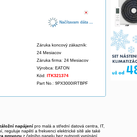
Načítavam dáta ...
Záruka koncový zákazník:
24 Mesiacov
Záruka firma: 24 Mesiacov
Výrobca:
EATON
Kód:
ITK321374
Part No.: 9PX3000IRTBPF
záložní napájení
pro malá a střední datová centra, IT,
 reguluje napětí a frekvenci elektrické sítě ale také
za provozu
z čelního panelu bez nutnosti vypínání