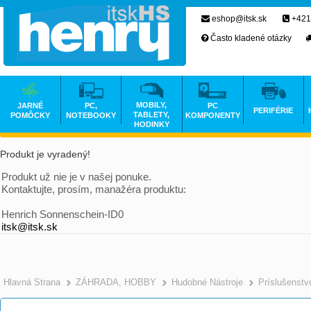
eshop@itsk.sk
+421
Často kladené otázky
MOBILY,
JARNÉ
PC,
PC
PERIFÉRIE
TABLETY,
POMÔCKY
NOTEBOOKY
KOMPONENTY
HODINKY
Produkt je vyradený!
Produkt už nie je v našej ponuke.
Kontaktujte, prosím, manažéra produktu:
Henrich Sonnenschein-ID0
itsk@itsk.sk
Hlavná Strana
ZÁHRADA, HOBBY
Hudobné Nástroje
Príslušenstv