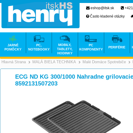
eshop@itsk.sk
+421
Často kladené otázky
MOBILY,
JARNÉ
PC,
PC
PERIFÉRIE
TABLETY,
POMÔCKY
NOTEBOOKY
KOMPONENTY
HODINKY
Hlavná Strana
MALÁ BIELA TECHNIKA
Malé Domáce Spotrebiče
>
>
ECG ND KG 300/1000 Nahradne grilovacie
8592131507203