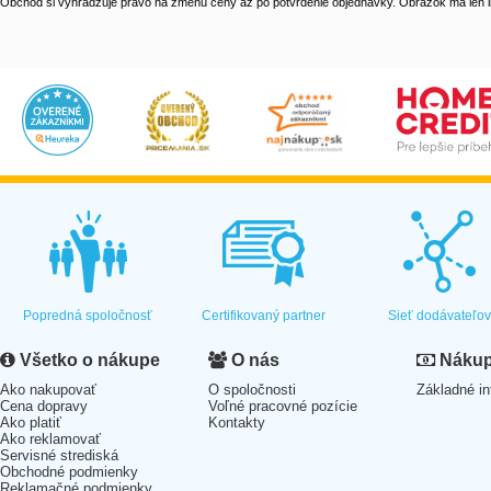
Obchod si vyhradzuje právo na zmenu ceny až po potvrdenie objednávky. Obrázok má len il
Popredná spoločnosť
Certifikovaný partner
Sieť dodávateľo
Všetko o nákupe
O nás
Nákup 
Ako nakupovať
O spoločnosti
Základné in
Cena dopravy
Voľné pracovné pozície
Ako platiť
Kontakty
Ako reklamovať
Servisné strediská
Obchodné podmienky
Reklamačné podmienky