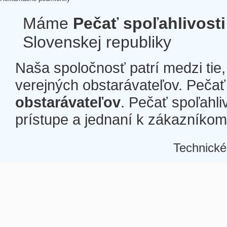
Máme
Pečať spoľahlivosti
Slovenskej republiky
Naša spoločnosť patrí medzi tie
verejných obstarávateľov. Pečať 
obstarávateľov
. Pečať spoľahli
prístupe a jednaní k zákazníkom a
Technické
Â
Â
Â