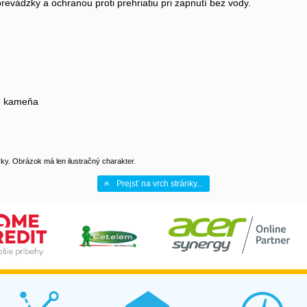
revádzky a ochranou proti prehriatiu pri zapnutí bez vody.
ho kameňa
y. Obrázok má len ilustračný charakter.
Prejsť na vrch stránky...