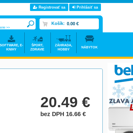
Registrovať sa
Prihlásiť sa
Košík:
0.00 €
anie >>
SOFTWARE, E-
ŠPORT,
ZÁHRADA,
NÁBYTOK
KNIHY
ZDRAVIE
HOBBY
20.49
€
bez DPH 16.66
€
do košíka