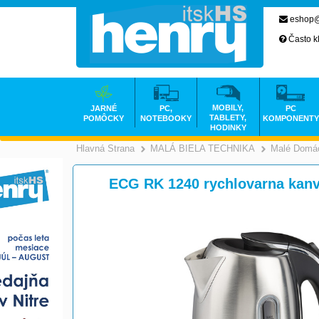
eshop@
Často k
MOBILY,
JARNÉ
PC,
PC
TABLETY,
POMÔCKY
NOTEBOOKY
KOMPONENTY
HODINKY
Hlavná Strana
MALÁ BIELA TECHNIKA
Malé Domác
>
ECG RK 1240 rychlovarna kanv