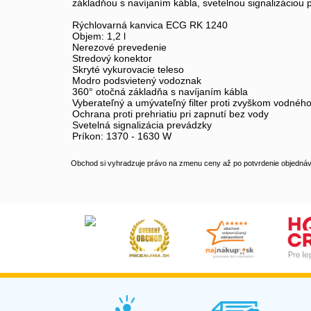
základňou s navíjaním kábla, svetelnou signalizáciou p
Rýchlovarná kanvica ECG RK 1240
Objem: 1,2 l
Nerezové prevedenie
Stredový konektor
Skryté vykurovacie teleso
Modro podsvietený vodoznak
360° otočná základňa s navíjaním kábla
Vyberateľný a umývateľný filter proti zvyškom vodné
Ochrana proti prehriatiu pri zapnutí bez vody
Svetelná signalizácia prevádzky
Príkon: 1370 - 1630 W
Obchod si vyhradzuje právo na zmenu ceny až po potvrdenie objednávk