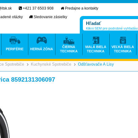
itsk.sk
+421 37 6503 908
Predajne a kontakty
ladené otázky
Sledovanie zásielky
Klikni SEM pre podrobné vyhľadáv
ČIERNA
MALÁ BIELA
VEĽKÁ BIELA
PERIFÉRIE
HERNÁ ZÓNA
TECHNIKA
TECHNIKA
TECHNIKA
e Spotrebiče
Kuchynské Spotrebiče
Odšťavovače A Lisy
>
>
>
ica 8592131306097