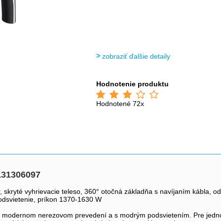
zobraziť ďalšie detaily
Hodnotenie produktu
Hodnotené 72x
131306097
r, skryté vyhrievacie teleso, 360° otočná základňa s navíjaním kábla, 
podsvietenie, príkon 1370-1630 W
v modernom nerezovom prevedení a s modrým podsvietením. Pre jedno