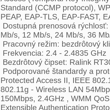
Standard (CCMP protocol), WPS
PEAP, EAP-TLS, EAP-FAST, E
 Dostupná prenosová rýchlosť: 1 Mb/s, 2 Mb/s, 5,5 Mb/s, 11 Mb/s, 6 Mb/s, 9 
Mb/s, 12 Mb/s, 24 Mb/s, 36 Mb/
 Pracovný režim: bezdrôtový klient

 Frekvencia: 2.4 - 2.4835 GHz

 Bezdrôtový čipset: Ralink RT3060

 Podporované štandardy a protokoly: WEP 64/128-bit, WPA, WPA2 - Wi-Fi 
Protected Access II, IEEE 802
802.11g - Wireless LAN 54Mbps
150Mbps, 2.4GHz , WMM QoS, MI
Extensible Authentication Proto