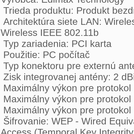
 Trieda produktu: Produkt bezdrôtový LAN (WLAN)

 Architektúra siete LAN: Wireless IEEE 802.11n, Wireless IEEE 802.11g, 
Wireless IEEE 802.11b

 Typ zariadenia: PCI karta

 Použitie: PC počítač

 Typ konektoru pre externú anténu: RP-SMA

 Zisk integrovanej antény: 2 dBi

 Maximálny výkon pre protokol 802.11b: 17 dBm

 Maximálny výkon pre protokol 802.11g: 15 dBm

 Maximálny výkon pre protokol 802.11n: 15 dBm

 Šifrovanie: WEP - Wired Equivalent Privacy, WPA (TKIP) - Wi-Fi Protected 
Access (Temporal Key Integrity