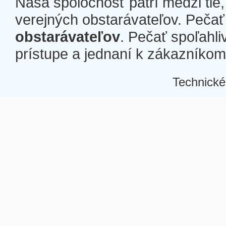
Naša spoločnosť patrí medzi tie
verejných obstarávateľov. Pečať 
obstarávateľov
. Pečať spoľahli
prístupe a jednaní k zákazníkom a
Technické
Â
Â
Â