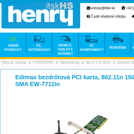
eshop@itsk.sk
+421
Často kladené otázky
MOBILY,
JARNÉ
PC,
PC
PERIFÉRIE
TABLETY,
POMÔCKY
NOTEBOOKY
KOMPONENTY
HODINKY
Hlavná Strana
PERIFÉRIE
Networking
Wi-Fi 2.4 GHz
Sieťové K
>
>
>
Edimax bezdrôtová PCI karta, 802.11n 15
SMA EW-7711In