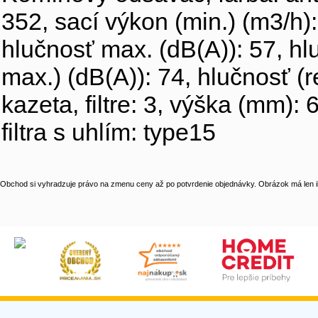
352, sací výkon (min.) (m3/h):
hlučnosť max. (dB(A)): 57, hlu
max.) (dB(A)): 74, hlučnosť (rec
kazeta, filtre: 3, výška (mm):
filtra s uhlím: type15
Obchod si vyhradzuje právo na zmenu ceny až po potvrdenie objednávky. Obrázok má len il