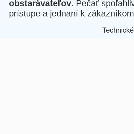
obstarávateľov
. Pečať spoľahli
prístupe a jednaní k zákazníkom a
Technické
Â
Â
Â