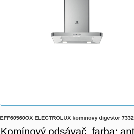
EFF60560OX ELECTROLUX kominovy digestor 7332
Komínový odsávač, farba: ant