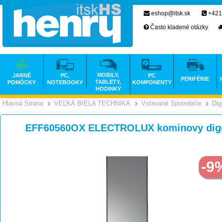
eshop@itsk.sk
+421
Často kladené otázky
MOBILY,
JARNÉ
PC,
PC
PERIFÉRIE
TABLETY,
POMÔCKY
NOTEBOOKY
KOMPONENTY
HODINKY
Hlavná Strana
VEĽKÁ BIELA TECHNIKA
Vstavané Spotrebiče
Dig
>
>
EFF60560OX ELECTROLUX kominovy dige
-9