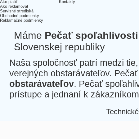
Ako platiť
Kontakty
Ako reklamovať
Servisné strediská
Obchodné podmienky
Reklamačné podmienky
Máme
Pečať spoľahlivosti
Slovenskej republiky
Naša spoločnosť patrí medzi tie
verejných obstarávateľov. Pečať 
obstarávateľov
. Pečať spoľahli
prístupe a jednaní k zákazníkom a
Technické
Â
Â
Â