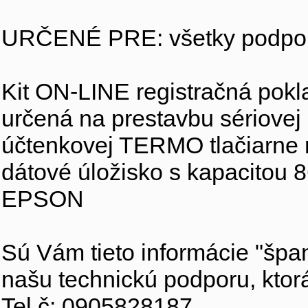
URČENÉ PRE: všetky podpor
Kit ON-LINE registračná pok
určená na prestavbu sériovej
účtenkovej TERMO tlačiarne 
dátové úložisko s kapacitou 
EPSON
Sú Vám tieto informácie "špan
našu technickú podporu, kto
Tel.č: 0905828187