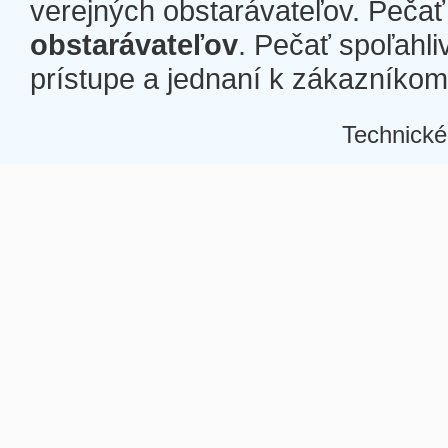
verejných obstarávateľov. Pečať 
obstarávateľov
. Pečať spoľahli
prístupe a jednaní k zákazníkom a
Technické
Â
Â
Â