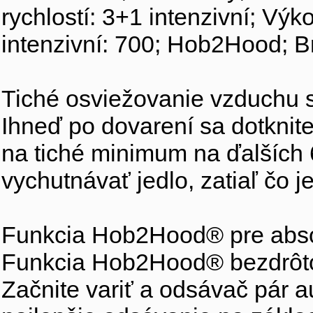
rychlostí: 3+1 intenzivní; Vý
intenzivní: 700; Hob2Hood; 
Tiché osviežovanie vzduchu 
Ihneď po dovarení sa dotknite
na tiché minimum na ďalších 
vychutnávať jedlo, zatiaľ čo 
Funkcia Hob2Hood® pre abso
Funkcia Hob2Hood® bezdrôtov
Začnite variť a odsávač pár 