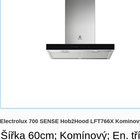
Electrolux 700 SENSE Hob2Hood LFT766X Kominovy
Šířka 60cm; Komínový; En. tří