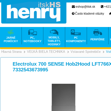
eshop@itsk.sk
+421
Často kladené otázky
MOBILY,
JARNÉ
PC,
PC
PERIFÉRIE
TABLETY,
POMÔCKY
NOTEBOOKY
KOMPONENTY
HODINKY
Hlavná Strana
VEĽKÁ BIELA TECHNIKA
Vstavané Spotrebiče
Vst
>
>
Electrolux 700 SENSE Hob2Hood LFT766X
7332543673995