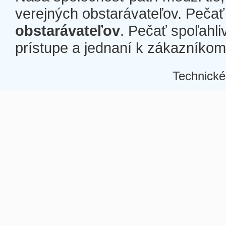
verejných obstarávateľov. Pečať 
obstarávateľov
. Pečať spoľahli
prístupe a jednaní k zákazníkom a
Technické
Â
Â
Â