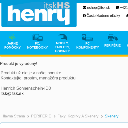
eshop@itsk.sk
+421
Často kladené otázky
MOBILY,
JARNÉ
PC,
PC
PERIFÉRIE
TABLETY,
POMÔCKY
NOTEBOOKY
KOMPONENTY
HODINKY
Produkt je vyradený!
Produkt už nie je v našej ponuke.
Kontaktujte, prosím, manažéra produktu:
Henrich Sonnenschein-ID0
itsk@itsk.sk
Hlavná Strana
PERIFÉRIE
Faxy, Kopírky A Skenery
Skenery