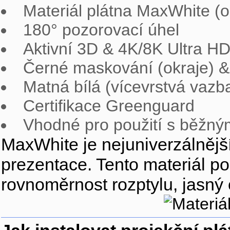
Materiál plátna MaxWhite (o
180° pozorovací úhel
Aktivní 3D & 4K/8K Ultra H
Černé maskování (okraje) &
Matná bílá (vícevrstvá vazb
Certifikace Greenguard
Vhodné pro použití s běžným
MaxWhite je nejuniverzálnější
prezentace. Tento materiál po
rovnoměrnost rozptylu, jasný 