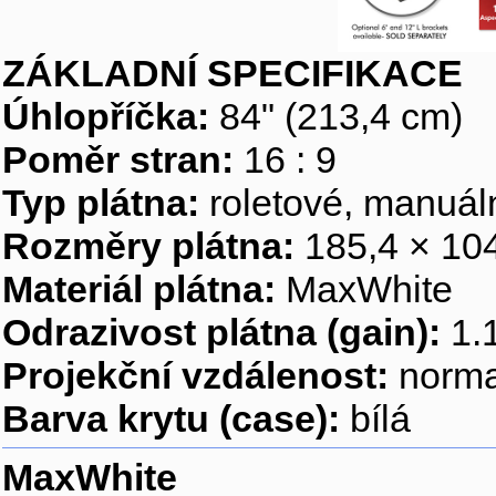
ZÁKLADNÍ SPECIFIKACE
Úhlopříčka:
84" (213,4 cm)
Poměr stran:
16 : 9
Typ plátna:
roletové, manuál
Rozměry plátna:
185,4 × 10
Materiál plátna:
MaxWhite
Odrazivost plátna (gain):
1.
Projekční vzdálenost:
norma
Barva krytu (case):
bílá
MaxWhite