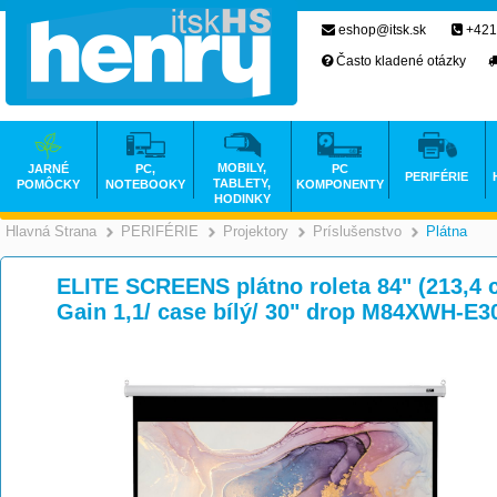
eshop@itsk.sk
+421
Často kladené otázky
MOBILY,
JARNÉ
PC,
PC
PERIFÉRIE
TABLETY,
POMÔCKY
NOTEBOOKY
KOMPONENTY
HODINKY
Hlavná Strana
PERIFÉRIE
Projektory
Príslušenstvo
Plátna
>
>
>
ELITE SCREENS plátno roleta 84" (213,4 c
Gain 1,1/ case bílý/ 30" drop M84XWH-E3