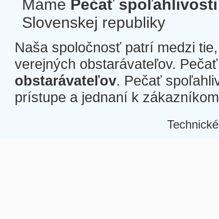
Máme
Pečať spoľahlivosti
Slovenskej republiky
Naša spoločnosť patrí medzi tie
verejných obstarávateľov. Pečať 
obstarávateľov
. Pečať spoľahli
prístupe a jednaní k zákazníkom a
Technické
Â
Â
Â