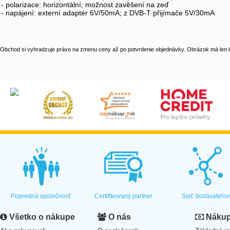
- polarizace: horizontální; možnost zavěšení na zeď
- napájení: externí adaptér 6V/50mA; z DVB-T přijímače 5V/30mA
Obchod si vyhradzuje právo na zmenu ceny až po potvrdenie objednávky. Obrázok má len il
Popredná spoločnosť
Certifikovaný partner
Sieť dodávateľo
Všetko o nákupe
O nás
Nákup 