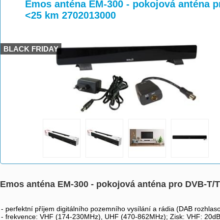
>
>
Emos anténa EM-300 - pokojová anténa pro
<25 km 2702013000
BLACK FRIDAY
Emos anténa EM-300 - pokojová anténa pro DVB-T/T2,
- perfektní příjem digitálního pozemního vysílání a rádia (DAB rozhla
- frekvence: VHF (174-230MHz), UHF (470-862MHz); Zisk: VHF: 20d