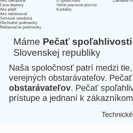
Ako nakupovať
O spoločnosti
Základné in
Cena dopravy
Voľné pracovné pozície
Ako platiť
Kontakty
Ako reklamovať
Servisné strediská
Obchodné podmienky
Reklamačné podmienky
Máme
Pečať spoľahlivosti
Slovenskej republiky
Naša spoločnosť patrí medzi tie
verejných obstarávateľov. Pečať 
obstarávateľov
. Pečať spoľahli
prístupe a jednaní k zákazníkom a
Technické
Â
Â
Â