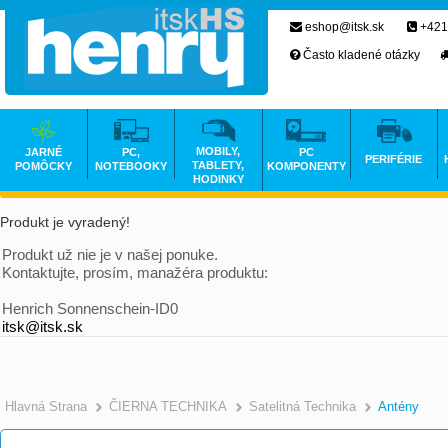
eshop@itsk.sk
+421
Často kladené otázky
MOBILY,
JARNÉ
PC,
PC
PERIFÉRIE
TABLETY,
POMÔCKY
NOTEBOOKY
KOMPONENTY
HODINKY
Produkt je vyradený!
Produkt už nie je v našej ponuke.
Kontaktujte, prosím, manažéra produktu:
Henrich Sonnenschein-ID0
itsk@itsk.sk
Hlavná Strana
ČIERNA TECHNIKA
Satelitná Technika
Antény