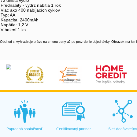
7x dlhšia výdrž
Prednabitý - výdrž nabitia 1 rok
Viac ako 400 nabíjacích cyklov
Typ: AA
Kapacita: 2400mAh
Napätie: 1,2 V
V balení 1 ks
Obchod si vyhradzuje právo na zmenu ceny až po potvrdenie objednávky. Obrázok má len il
Popredná spoločnosť
Certifikovaný partner
Sieť dodávateľo