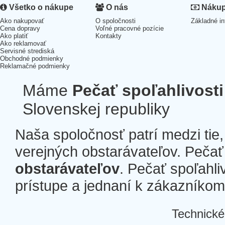
Všetko o nákupe
O nás
Nákup 
Ako nakupovať
O spoločnosti
Základné in
Cena dopravy
Voľné pracovné pozície
Ako platiť
Kontakty
Ako reklamovať
Servisné strediská
Obchodné podmienky
Reklamačné podmienky
Máme
Pečať spoľahlivosti
Slovenskej republiky
Naša spoločnosť patrí medzi tie
verejných obstarávateľov. Pečať 
obstarávateľov
. Pečať spoľahli
prístupe a jednaní k zákazníkom a
Technické
Â