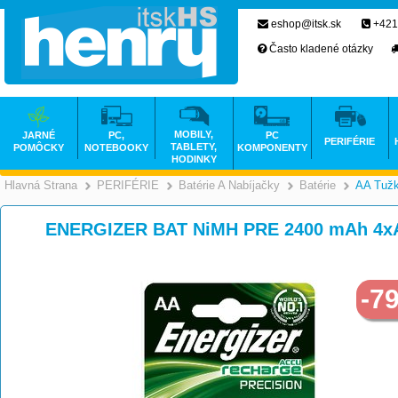
eshop@itsk.sk
+421
Často kladené otázky
MOBILY,
JARNÉ
PC,
PC
PERIFÉRIE
TABLETY,
POMÔCKY
NOTEBOOKY
KOMPONENTY
HODINKY
Hlavná Strana
PERIFÉRIE
Batérie A Nabíjačky
Batérie
AA Tuž
>
>
>
ENERGIZER BAT NiMH PRE 2400 mAh 4x
-7