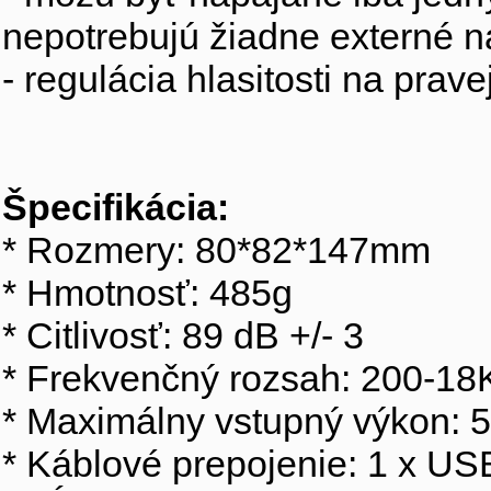
nepotrebujú žiadne externé n
- regulácia hlasitosti na prav
Špecifikácia:
* Rozmery: 80*82*147mm
* Hmotnosť: 485g
* Citlivosť: 89 dB +/- 3
* Frekvenčný rozsah: 200-18
* Maximálny vstupný výkon: 
* Káblové prepojenie: 1 x US