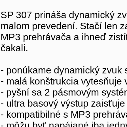
SP 307 prináša dynamický z
malom prevedení. Stačí len z
MP3 prehrávača a ihneď zistí
čakali.
- ponúkame dynamický zvuk 
- malá konštrukcia vytesňuje
- pyšní sa 2 pásmovým systé
- ultra basový výstup zaisťuje
- kompatibilné s MP3 prehrá
- môžu byť napájané iba jed