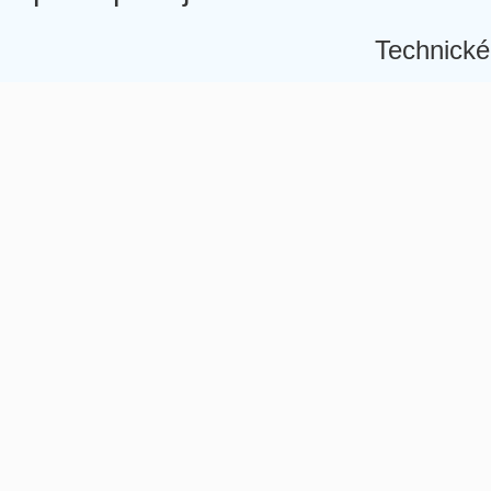
Technické
Â
Â
Â