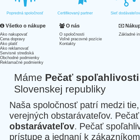
Popredná spoločnosť
Certifikovaný partner
Sieť dodávateľo
Všetko o nákupe
O nás
Nákup 
Ako nakupovať
O spoločnosti
Základné in
Cena dopravy
Voľné pracovné pozície
Ako platiť
Kontakty
Ako reklamovať
Servisné strediská
Obchodné podmienky
Reklamačné podmienky
Máme
Pečať spoľahlivosti
Slovenskej republiky
Naša spoločnosť patrí medzi tie
verejných obstarávateľov. Pečať 
obstarávateľov
. Pečať spoľahli
prístupe a jednaní k zákazníkom a