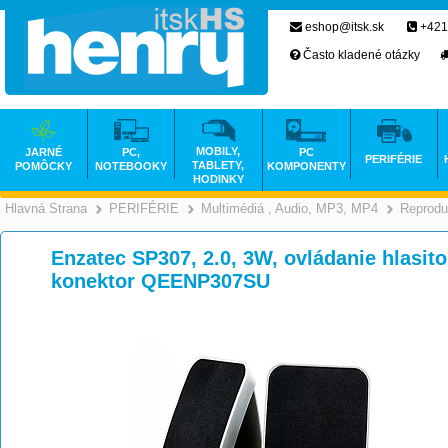
eshop@itsk.sk
+421
Často kladené otázky
MOBILY,
JARNÉ
PC,
PC
PERIFÉRIE
TABLETY,
POMÔCKY
NOTEBOOKY
KOMPONENTY
HODINKY
Hlavná Strana
PERIFÉRIE
Multimédiá , Audio, MP3, MP4
Reprodu
>
>
Enzatec SP307, 2.0, 3W, ovládanie hlasit
konektor QEENP307SU