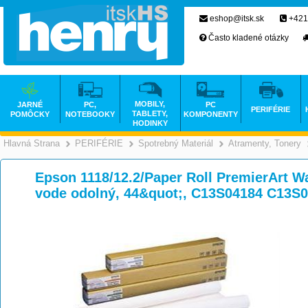
eshop@itsk.sk
+421
Často kladené otázky
MOBILY,
JARNÉ
PC,
PC
PERIFÉRIE
TABLETY,
POMÔCKY
NOTEBOOKY
KOMPONENTY
HODINKY
Hlavná Strana
PERIFÉRIE
Spotrebný Materiál
Atramenty, Tonery
>
>
>
Epson 1118/12.2/Paper Roll PremierArt Wa
vode odolný, 44&quot;, C13S04184 C13S