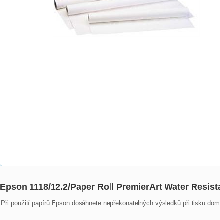
Epson 1118/12.2/Paper Roll PremierArt Water Resis
Při použití papírů Epson dosáhnete nepřekonatelných výsledků při tisku doma,