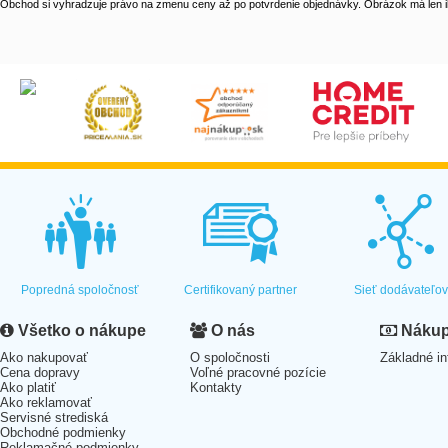
Obchod si vyhradzuje právo na zmenu ceny až po potvrdenie objednávky. Obrázok má len il
Popredná spoločnosť
Certifikovaný partner
Sieť dodávateľo
Všetko o nákupe
O nás
Nákup 
Ako nakupovať
O spoločnosti
Základné in
Cena dopravy
Voľné pracovné pozície
Ako platiť
Kontakty
Ako reklamovať
Servisné strediská
Obchodné podmienky
Reklamačné podmienky