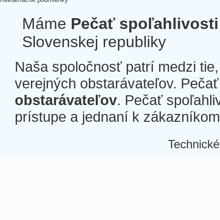
Máme
Pečať spoľahlivosti
Slovenskej republiky
Naša spoločnosť patrí medzi tie
verejných obstarávateľov. Pečať 
obstarávateľov
. Pečať spoľahli
prístupe a jednaní k zákazníkom a
Technické
Â
Â
Â