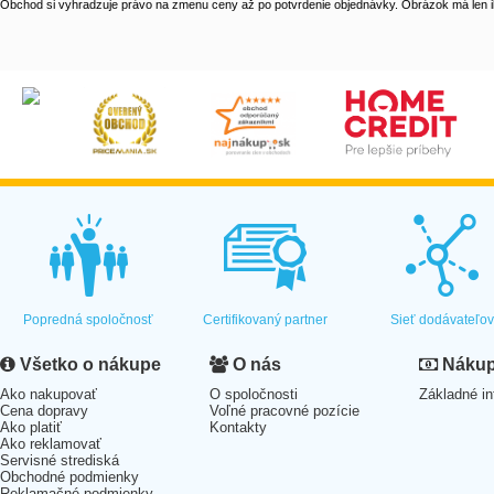
Obchod si vyhradzuje právo na zmenu ceny až po potvrdenie objednávky. Obrázok má len il
Popredná spoločnosť
Certifikovaný partner
Sieť dodávateľo
Všetko o nákupe
O nás
Nákup 
Ako nakupovať
O spoločnosti
Základné in
Cena dopravy
Voľné pracovné pozície
Ako platiť
Kontakty
Ako reklamovať
Servisné strediská
Obchodné podmienky
Reklamačné podmienky