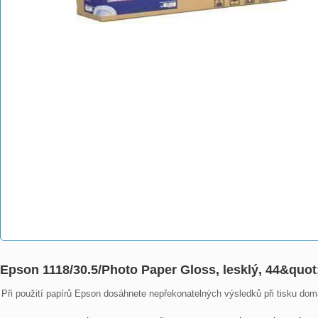
Epson 1118/30.5/Photo Paper Gloss, lesklý, 44&quot
Při použití papírů Epson dosáhnete nepřekonatelných výsledků při tisku doma,