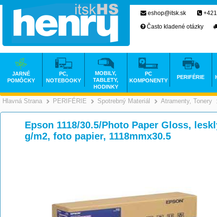
eshop@itsk.sk
+421
Často kladené otázky
MOBILY,
JARNÉ
PC,
PC
PERIFÉRIE
TABLETY,
POMÔCKY
NOTEBOOKY
KOMPONENTY
HODINKY
Hlavná Strana
PERIFÉRIE
Spotrebný Materiál
Atramenty, Tonery
>
>
>
Epson 1118/30.5/Photo Paper Gloss, lesk
g/m2, foto papier, 1118mmx30.5