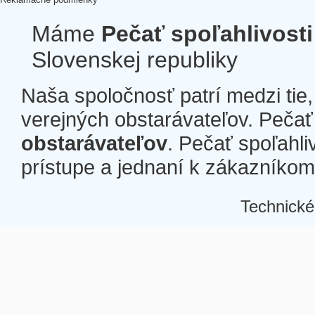
Máme
Pečať spoľahlivosti
Slovenskej republiky
Naša spoločnosť patrí medzi tie
verejných obstarávateľov. Pečať 
obstarávateľov
. Pečať spoľahli
prístupe a jednaní k zákazníkom a
Technické
Â
Â
Â