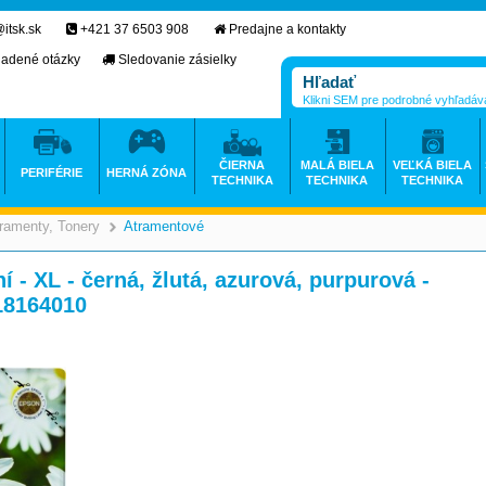
itsk.sk
+421 37 6503 908
Predajne a kontakty
ladené otázky
Sledovanie zásielky
Klikni SEM pre podrobné vyhľadáv
ČIERNA
MALÁ BIELA
VEĽKÁ BIELA
PERIFÉRIE
HERNÁ ZÓNA
TECHNIKA
TECHNIKA
TECHNIKA
ramenty, Tonery
Atramentové
>
>
 - XL - černá, žlutá, azurová, purpurová -
T18164010