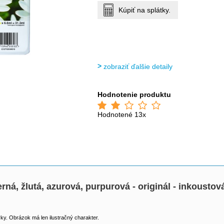
Kúpiť na splátky.
zobraziť ďalšie detaily
Hodnotenie produktu
Hodnotené 13x
erná, žlutá, azurová, purpurová - originál - inkoust
y. Obrázok má len ilustračný charakter.