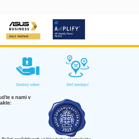
Osobný odber
Sieť predajní
ďte s nami v
akte: