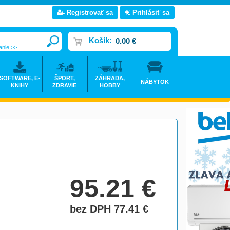
Registrovať sa
Prihlásiť sa
Košík:
0.00 €
anie >>
SOFTWARE, E-
ŠPORT,
ZÁHRADA,
NÁBYTOK
KNIHY
ZDRAVIE
HOBBY
95.21
€
bez DPH 77.41
€