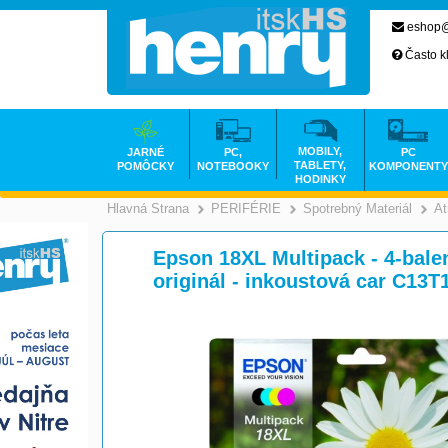
eshop@
Často k
MOBILY,
JARNÉ
PC,
PC
TABLETY,
POMÔCKY
NOTEBOOKY
KOMPONENTY
HODINKY
Hlavná Strana
PERIFÉRIE
Spotrebný Materiál
At
>
>
Epson 18XL Multipack - 4-balení
originál - inkoustová car C13