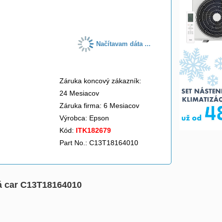
do košíka
Načítavam dáta ...
Záruka koncový zákazník:
24 Mesiacov
Záruka firma: 6 Mesiacov
Výrobca:
Epson
Kód:
ITK182679
Part No.: C13T18164010
ová car C13T18164010