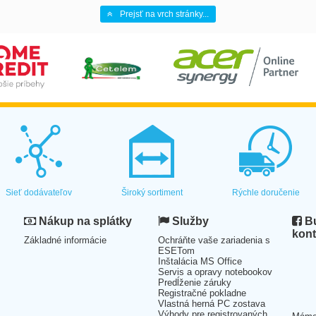
Prejsť na vrch stránky...
Sieť dodávateľov
Široký sortiment
Rýchle doručenie
Nákup na splátky
Služby
Bu
kont
Základné informácie
Ochráňte vaše zariadenia s
ESETom
Inštalácia MS Office
Servis a opravy notebookov
Predĺženie záruky
Registračné pokladne
Vlastná herná PC zostava
Výhody pre registrovaných