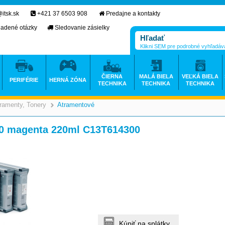
itsk.sk
+421 37 6503 908
Predajne a kontakty
ladené otázky
Sledovanie zásielky
Klikni SEM pre podrobné vyhľadáv
ČIERNA
MALÁ BIELA
VEĽKÁ BIELA
PERIFÉRIE
HERNÁ ZÓNA
TECHNIKA
TECHNIKA
TECHNIKA
ramenty, Tonery
Atramentové
>
>
00 magenta 220ml C13T614300
Kúpiť na splátky.