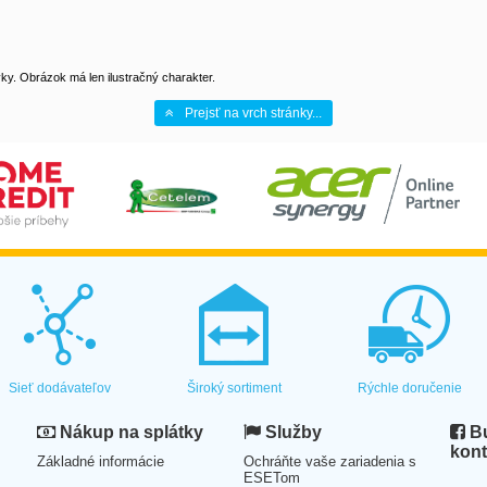
y. Obrázok má len ilustračný charakter.
Prejsť na vrch stránky...
Sieť dodávateľov
Široký sortiment
Rýchle doručenie
Nákup na splátky
Služby
Bu
kont
Základné informácie
Ochráňte vaše zariadenia s
ESETom