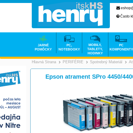
eshop@
Často k
MOBILY,
JARNÉ
PC,
PC
TABLETY,
POMÔCKY
NOTEBOOKY
KOMPONENTY
HODINKY
Hlavná Strana
PERIFÉRIE
Spotrebný Materiál
At
>
>
Epson atrament SPro 4450/44