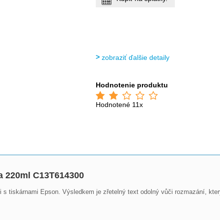
zobraziť ďalšie detaily
Hodnotenie produktu
Hodnotené 11x
a 220ml C13T614300
 s tiskárnami Epson. Výsledkem je zřetelný text odolný vůči rozmazání, který