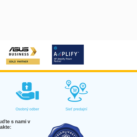
Osobný odber
Sieť predajní
ďte s nami v
akte: