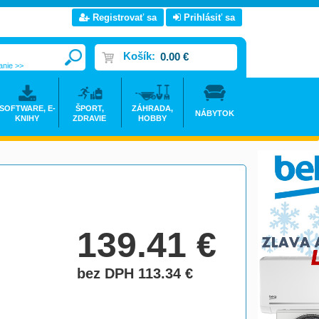
Registrovať sa
Prihlásiť sa
Košík:
0.00 €
anie >>
SOFTWARE, E-
ŠPORT,
ZÁHRADA,
NÁBYTOK
KNIHY
ZDRAVIE
HOBBY
139.41
€
bez DPH 113.34
€
do košíka