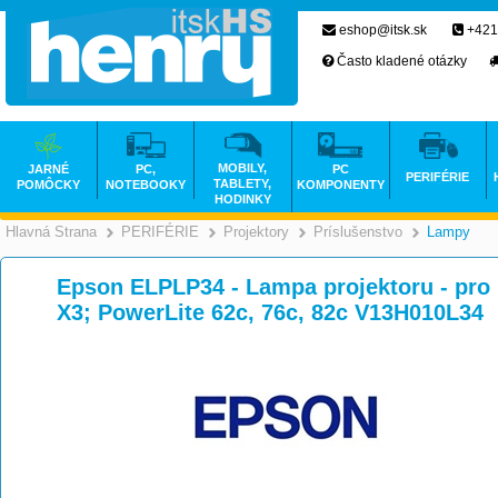
eshop@itsk.sk
+421
Často kladené otázky
MOBILY,
JARNÉ
PC,
PC
PERIFÉRIE
TABLETY,
POMÔCKY
NOTEBOOKY
KOMPONENTY
HODINKY
Hlavná Strana
PERIFÉRIE
Projektory
Príslušenstvo
Lampy
>
>
>
Epson ELPLP34 - Lampa projektoru - pr
X3; PowerLite 62c, 76c, 82c V13H010L34