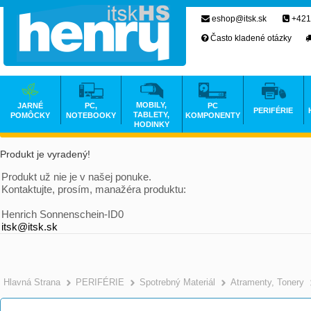
eshop@itsk.sk
+421
Často kladené otázky
MOBILY,
JARNÉ
PC,
PC
PERIFÉRIE
TABLETY,
POMÔCKY
NOTEBOOKY
KOMPONENTY
HODINKY
Produkt je vyradený!
Produkt už nie je v našej ponuke.
Kontaktujte, prosím, manažéra produktu:
Henrich Sonnenschein-ID0
itsk@itsk.sk
Hlavná Strana
PERIFÉRIE
Spotrebný Materiál
Atramenty, Tonery