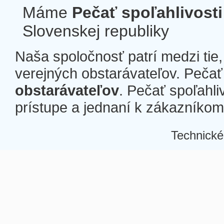
Máme
Pečať spoľahlivosti
Slovenskej republiky
Naša spoločnosť patrí medzi tie
verejných obstarávateľov. Pečať 
obstarávateľov
. Pečať spoľahli
prístupe a jednaní k zákazníkom a
Technické
Â
Â
Â