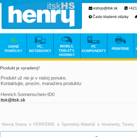
eshop@itsk.sk
+421
Často kladené otázky
MOBILY,
JARNÉ
PC,
PC
PERIFÉRIE
TABLETY,
POMÔCKY
NOTEBOOKY
KOMPONENTY
HODINKY
Produkt je vyradený!
Produkt už nie je v našej ponuke.
Kontaktujte, prosím, manažéra produktu:
Henrich Sonnenschein-ID0
itsk@itsk.sk
Hlavná Strana
PERIFÉRIE
Spotrebný Materiál
Atramenty, Tonery