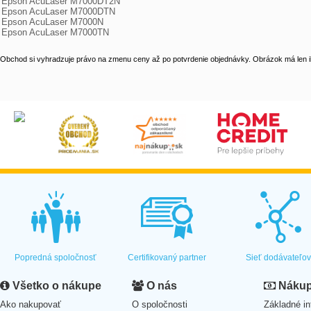
Epson AcuLaser M7000DT2N

Epson AcuLaser M7000DTN

Epson AcuLaser M7000N

Epson AcuLaser M7000TN
Obchod si vyhradzuje právo na zmenu ceny až po potvrdenie objednávky. Obrázok má len il
Popredná spoločnosť
Certifikovaný partner
Sieť dodávateľo
Všetko o nákupe
O nás
Nákup 
Ako nakupovať
O spoločnosti
Základné in