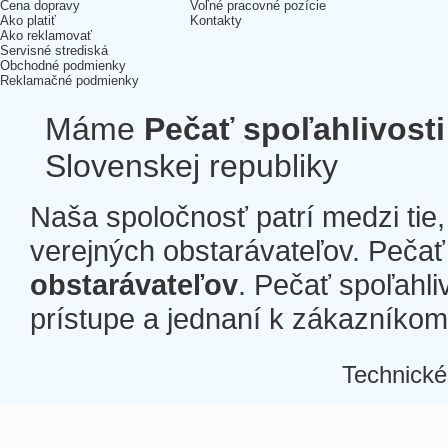
Cena dopravy
Voľné pracovné pozície
Ako platiť
Kontakty
Ako reklamovať
Servisné strediská
Obchodné podmienky
Reklamačné podmienky
Máme
Pečať spoľahlivosti
Slovenskej republiky
Naša spoločnosť patrí medzi tie
verejných obstarávateľov. Pečať 
obstarávateľov
. Pečať spoľahli
prístupe a jednaní k zákazníkom a
Technické
Â
Â
Â