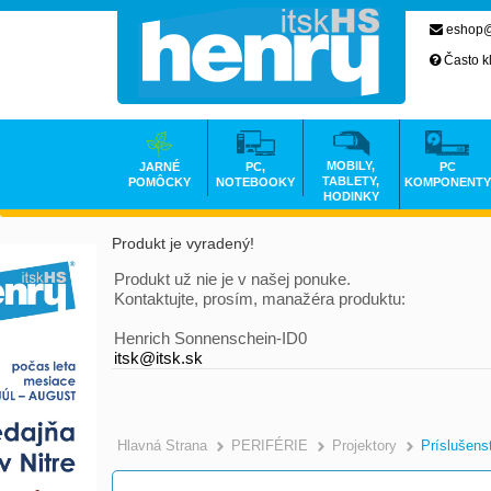
eshop@
Často k
MOBILY,
JARNÉ
PC,
PC
TABLETY,
POMÔCKY
NOTEBOOKY
KOMPONENTY
HODINKY
Produkt je vyradený!
Produkt už nie je v našej ponuke.
Kontaktujte, prosím, manažéra produktu:
Henrich Sonnenschein-ID0
itsk@itsk.sk
Hlavná Strana
PERIFÉRIE
Projektory
Príslušens