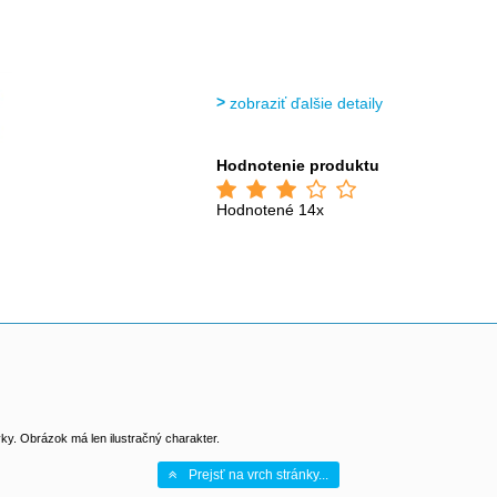
>
zobraziť ďalšie detaily
Hodnotenie produktu
Hodnotené 14x
y. Obrázok má len ilustračný charakter.
Prejsť na vrch stránky...