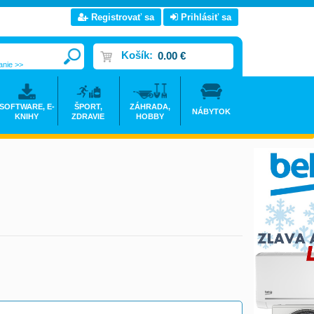
Registrovať sa
Prihlásiť sa
Košík:
0.00 €
anie >>
SOFTWARE, E-
ŠPORT,
ZÁHRADA,
NÁBYTOK
KNIHY
ZDRAVIE
HOBBY