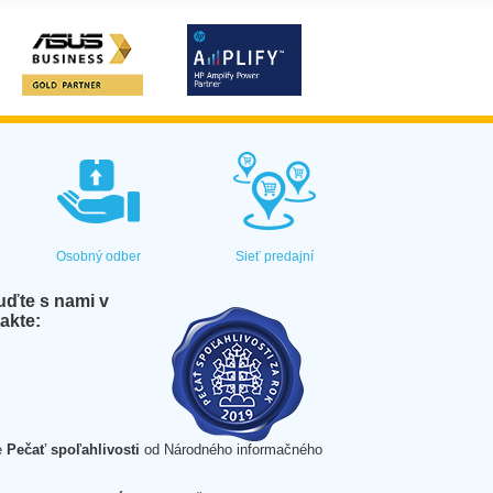
Osobný odber
Sieť predajní
ďte s nami v
akte:
e
Pečať spoľahlivosti
od Národného informačného