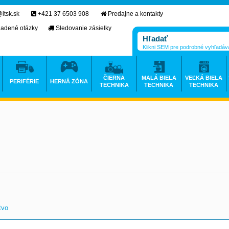
itsk.sk
+421 37 6503 908
Predajne a kontakty
ladené otázky
Sledovanie zásielky
Klikni SEM pre podrobné vyhľadáv
ČIERNA
MALÁ BIELA
VEĽKÁ BIELA
PERIFÉRIE
HERNÁ ZÓNA
TECHNIKA
TECHNIKA
TECHNIKA
tvo