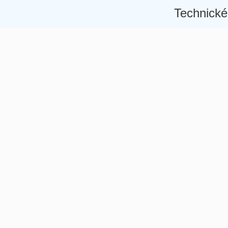
Technické
Â
Â
Â