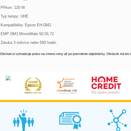
Příkon: 120 W

Typ lampy: UHE

Kompatibilita: Epson EH-DM2

EMP DM1;MovieMate 50,55,72

Záruka 3 měsíce nebo 500 hodin
Obchod si vyhradzuje právo na zmenu ceny až po potvrdenie objednávky. Obrázok má len il