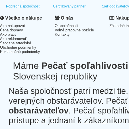
Popredná spoločnosť
Certifikovaný partner
Sieť dodávateľo
Všetko o nákupe
O nás
Nákup 
Ako nakupovať
O spoločnosti
Základné in
Cena dopravy
Voľné pracovné pozície
Ako platiť
Kontakty
Ako reklamovať
Servisné strediská
Obchodné podmienky
Reklamačné podmienky
Máme
Pečať spoľahlivosti
Slovenskej republiky
Naša spoločnosť patrí medzi tie
verejných obstarávateľov. Pečať 
obstarávateľov
. Pečať spoľahli
prístupe a jednaní k zákazníkom a