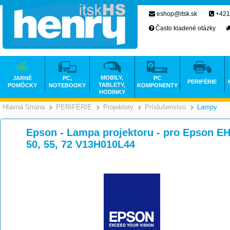
eshop@itsk.sk
+421
Často kladené otázky
MOBILY,
JARNÉ
PC,
PC
PERIFÉRIE
TABLETY,
POMÔCKY
NOTEBOOKY
KOMPONENTY
HODINKY
Hlavná Strana
PERIFÉRIE
Projektory
Príslušenstvo
Lampy
>
>
>
Epson - Lampa projektoru - pro Epson 
50, 55, 72 V13H010L44