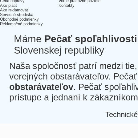
Cena dopravy
Voľné pracovné pozície
Ako platiť
Kontakty
Ako reklamovať
Servisné strediská
Obchodné podmienky
Reklamačné podmienky
Máme
Pečať spoľahlivosti
Slovenskej republiky
Naša spoločnosť patrí medzi tie
verejných obstarávateľov. Pečať 
obstarávateľov
. Pečať spoľahli
prístupe a jednaní k zákazníkom a
Technické
Â
Â
Â