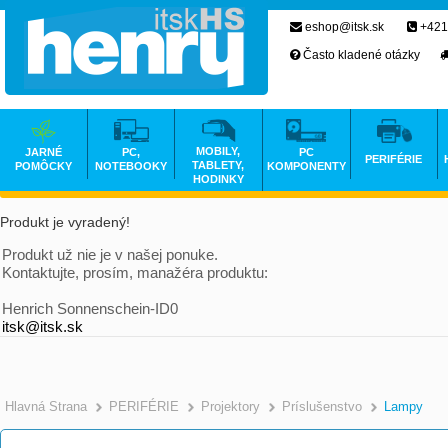
eshop@itsk.sk
+421
Často kladené otázky
MOBILY,
JARNÉ
PC,
PC
PERIFÉRIE
TABLETY,
POMÔCKY
NOTEBOOKY
KOMPONENTY
HODINKY
Produkt je vyradený!
Produkt už nie je v našej ponuke.
Kontaktujte, prosím, manažéra produktu:
Henrich Sonnenschein-ID0
itsk@itsk.sk
Hlavná Strana
PERIFÉRIE
Projektory
Príslušenstvo
Lampy