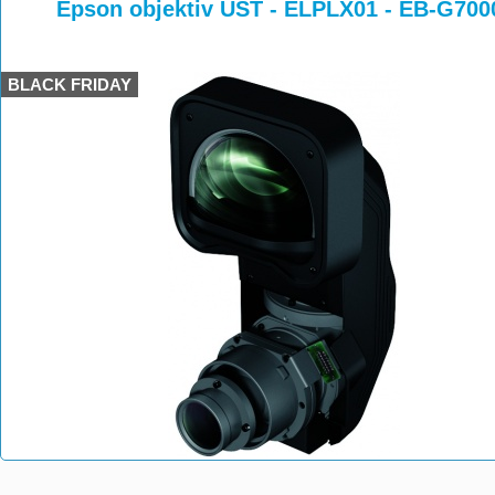
>
>
>
Epson objektiv UST - ELPLX01 - EB-G700
BLACK FRIDAY