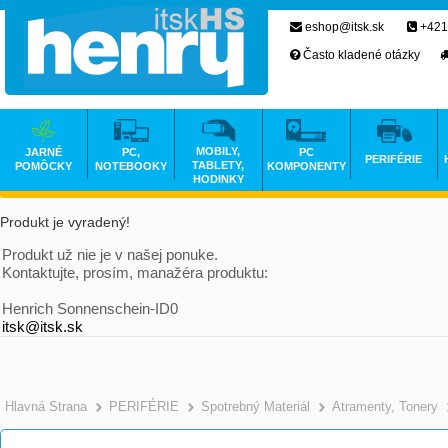
eshop@itsk.sk
+421
Často kladené otázky
MOBILY,
JARNÉ
PC,
PC
PERIFÉRIE
TABLETY,
POMÔCKY
NOTEBOOKY
KOMPONENTY
HODINKY
Produkt je vyradený!
Produkt už nie je v našej ponuke.
Kontaktujte, prosím, manažéra produktu:
Henrich Sonnenschein-ID0
itsk@itsk.sk
Hlavná Strana
PERIFÉRIE
Spotrebný Materiál
Atramenty, Tonery